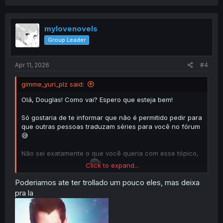
a
c
t
i
mylovenovels
o
Group Leader
n
s
:
Apr 11, 2026
#4
gimme_yuri_plz said:
Olá, Douglas! Como vai? Espero que esteja bem!
Só gostaria de te informar que não é permitido pedir para
que outras pessoas traduzam séries para você no fórum
😅
Não sei exatamente o que você queria com esse tópico,
Click to expand...
mas fica o lembrete!
Poderiamos ate ter trollado um pouco eles, mas deixa
pra la