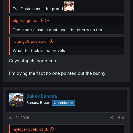
Er… Einstein must be proud
cigarsuger said:
The albert einstein quote was the cherry on top
rottingc0rpse said:
What the fuck is that novels
Guys stop its sooo cute
I'm dying the fact no one pointed out the bunny
BakedBanana
Banana Bread
Contributor
Apr 11, 2026
#14
mylovenovels said: