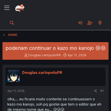
ANIME
poderiam continuar o kazo mo kanojo 😢😢
T
S
Douglas.carlopolisPR
Apr 11, 2026
h
t
r
a
e
r
Douglas.carlopolisPR
a
t
d
d
s
a
t
t
a
e
Apr 11, 2026
#1
r
olha,... eu ficaria muito contente se continuassem o
t
kazo mo kanojo, soh pq gostei que tem o editor que eh
e
r
de mesmo nome que eu... 🥲🥲🥲