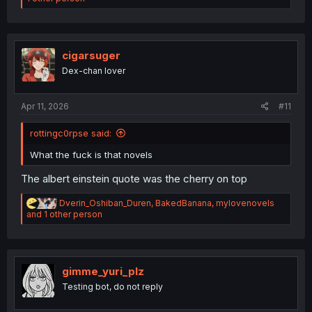
a
c
t
i
o
cigarsuger
n
Dex-chan lover
s
:
Apr 11, 2026
#11
rottingc0rpse said:
What the fuck is that novels
The albert einstein quote was the cherry on top
R
Dverin_Oshiban_Duren
,
BakedBanana
,
mylovenovels
e
and 1 other person
a
c
t
i
o
gimme_yuri_plz
n
Testing bot, do not reply
s
: