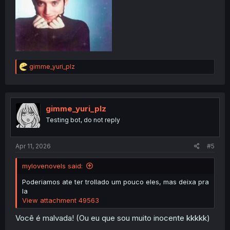
R
gimme_yuri_plz
e
a
c
t
i
gimme_yuri_plz
o
Testing bot, do not reply
n
s
:
Apr 11, 2026
#5
mylovenovels said:
Poderiamos ate ter trollado um pouco eles, mas deixa pra
la
View attachment 49563
Você é malvada! (Ou eu que sou muito inocente kkkkk)