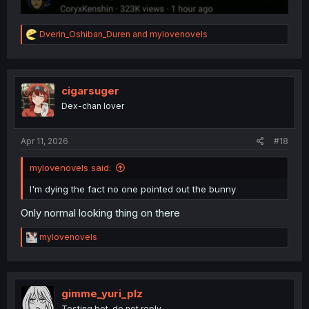
R
Dverin_Oshiban_Duren
and
mylovenovels
e
a
c
t
i
cigarsuger
o
Dex-chan lover
n
s
:
Apr 11, 2026
#18
mylovenovels said:
I'm dying the fact no one pointed out the bunny
Only normal looking thing on there
R
mylovenovels
e
a
c
t
i
gimme_yuri_plz
o
Testing bot, do not reply