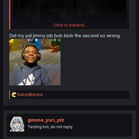
Click to expand...
Did my pal jimmy job bob blob the second so wrong
R
BakedBanana
e
a
c
t
i
gimme_yuri_plz
o
Testing bot, do not reply
n
s
: