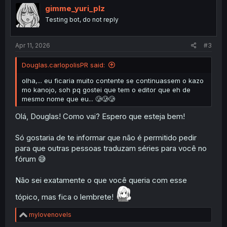
i
gimme_yuri_plz
o
Testing bot, do not reply
n
s
:
Apr 11, 2026
#3
Douglas.carlopolisPR said:
olha,... eu ficaria muito contente se continuassem o kazo
mo kanojo, soh pq gostei que tem o editor que eh de
mesmo nome que eu... 🥲🥲🥲
Olá, Douglas! Como vai? Espero que esteja bem!
Só gostaria de te informar que não é permitido pedir
para que outras pessoas traduzam séries para você no
fórum 😅
Não sei exatamente o que você queria com esse
tópico, mas fica o lembrete!
R
mylovenovels
e