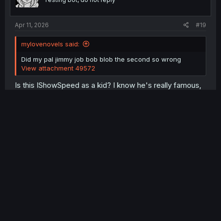
n
s
:
Apr 11, 2026
#19
mylovenovels said:
Did my pal jimmy job bob blob the second so wrong
View attachment 49572
Is this IShowSpeed as a kid? I know he's really famous,
but I'm not familiar with his content 😅
mylovenovels
Group Leader
Apr 11, 2026
#20
gimme_yuri_plz said:
Is this IShowSpeed as a kid? I know he's really famous,
but I'm not familiar with his content 😅