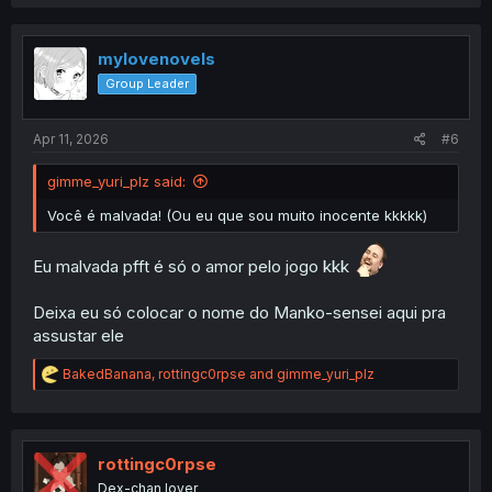
mylovenovels
Group Leader
Apr 11, 2026
#6
gimme_yuri_plz said:
Você é malvada! (Ou eu que sou muito inocente kkkkk)
Eu malvada pfft é só o amor pelo jogo kkk
Deixa eu só colocar o nome do Manko-sensei aqui pra
assustar ele
R
BakedBanana
,
rottingc0rpse
and
gimme_yuri_plz
e
a
c
t
i
rottingc0rpse
o
Dex-chan lover