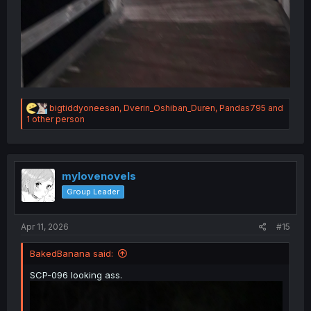
R
bigtiddyoneesan
,
Dverin_Oshiban_Duren
,
Pandas795
and
e
1 other person
a
c
t
i
o
mylovenovels
n
Group Leader
s
:
Apr 11, 2026
#15
BakedBanana said:
SCP-096 looking ass.