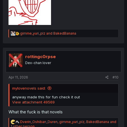
R
gimme_yuri_plz
and
BakedBanana
e
a
c
t
i
rottingc0rpse
o
Dex-chan lover
n
s
:
Apr 11, 2026
#10
mylovenovels said:
anyway made this for fun check it out
View attachment 49569
What the fuck is that novels
R
Dverin_Oshiban_Duren
,
gimme_yuri_plz
,
BakedBanana
and
e
1 other person