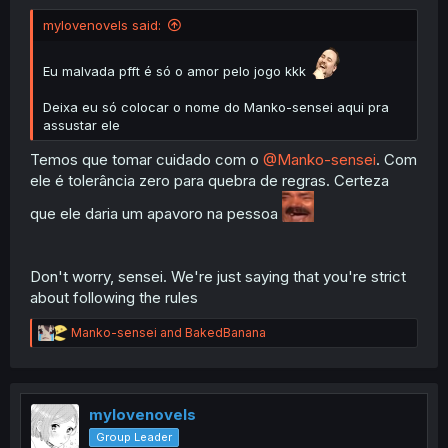
mylovenovels said:
Eu malvada pfft é só o amor pelo jogo kkk
Deixa eu só colocar o nome do Manko-sensei aqui pra
assustar ele
Temos que tomar cuidado com o
@Manko-sensei
. Com
ele é tolerância zero para quebra de regras. Certeza
que ele daria um apavoro na pessoa
Don't worry, sensei. We're just saying that you're strict
about following the rules
R
Manko-sensei
and
BakedBanana
e
a
c
t
i
mylovenovels
o
Group Leader
n