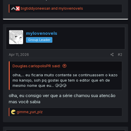
R
bigtiddyoneesan
and
mylovenovels
e
a
c
t
i
mylovenovels
o
Group Leader
n
s
:
Apr 11, 2026
#2
Douglas.carlopolisPR said:
olha,... eu ficaria muito contente se continuassem o kazo
mo kanojo, soh pq gostei que tem o editor que eh de
mesmo nome que eu... 🥲🥲🥲
olha, eu consigo ver que a série chamou sua atencão
mas você sabia
R
gimme_yuri_plz
e
a
c
t