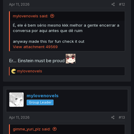
Apr 11, 2026
#12
mylovenovels said:
É, ele é bem sério mesmo kkk melhor a gente encerrar a
conversa por aqui antes que dê ruim
anyway made this for fun check it out
View attachment 49569
Er… Einstein must be proud
R
mylovenovels
e
a
c
t
i
mylovenovels
o
Group Leader
n
s
:
Apr 11, 2026
#13
gimme_yuri_plz said: