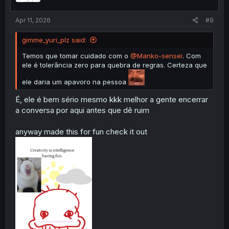
s
:
Apr 11, 2026
#9
gimme_yuri_plz said:
Temos que tomar cuidado com o
@Manko-sensei
. Com
ele é tolerância zero para quebra de regras. Certeza que
ele daria um apavoro na pessoa
É, ele é bem sério mesmo kkk melhor a gente encerrar
a conversa por aqui antes que dê ruim
anyway made this for fun check it out