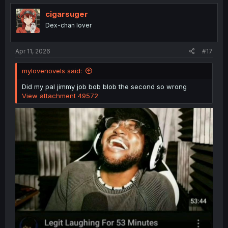
t
i
cigarsuger
o
Dex-chan lover
n
s
:
Apr 11, 2026
#17
mylovenovels said:
Did my pal jimmy job bob blob the second so wrong
View attachment 49572