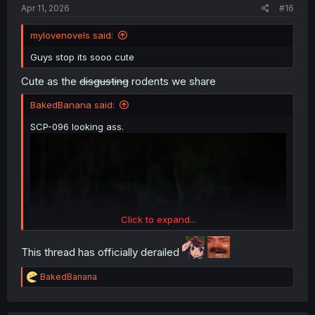
Apr 11, 2026
#16
mylovenovels said:
Guys stop its sooo cute
Cute as the
disgusting
rodents we share
BakedBanana said:
SCP-096 looking ass.
Click to expand...
This thread has officially derailed
R
BakedBanana
e
a
c