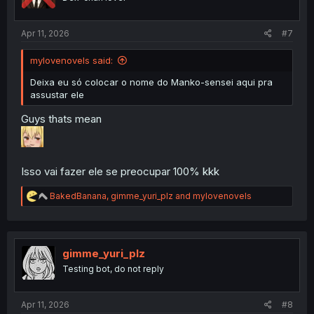
n
s
:
Apr 11, 2026
#7
mylovenovels said:
Deixa eu só colocar o nome do Manko-sensei aqui pra
assustar ele
Guys thats mean
Isso vai fazer ele se preocupar 100% kkk
R
BakedBanana
,
gimme_yuri_plz
and
mylovenovels
e
a
c
t
i
gimme_yuri_plz
o
Testing bot, do not reply
n
s
:
Apr 11, 2026
#8