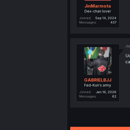
JinMarmota
Dex-chan lover
Joined
Sep 14, 2024
Messages
437
Ju
Ud
ca
GABRIELBJJ
Fed-Kun's army
Joined
Jan 16, 2026
Messages
62