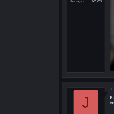
Messages
871,015
Ju
J
Bo
br