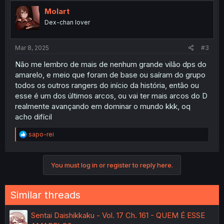
t
i
Molart
o
Dex-chan lover
n
s
:
Mar 8, 2025
#3
Não me lembro de mais de nenhum grande vilão dps do
amarelo, e meio que foram de base ou saíram do grupo
todos os outros rangers do início da história, então ou
esse é um dos últimos arcos, ou vai ter mais arcos do D
realmente avançando em dominar o mundo kkk, oq
acho difícil
R
sapo-rei
e
a
c
You must log in or register to reply here.
t
i
o
n
Similar threads
s
:
Sentai Daishikkaku - Vol. 17 Ch. 161 - QUEM É ESSE