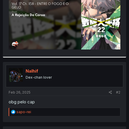
r
Nalhif
Dex-chan lover
Feb 26, 2025
#2
obg pelo cap
R
sapo-rei
e
a
c