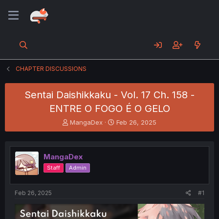
CHAPTER DISCUSSIONS
Sentai Daishikkaku - Vol. 17 Ch. 158 -
ENTRE O FOGO É O GELO
T
S
MangaDex
Feb 26, 2025
h
t
r
a
e
r
MangaDex
a
t
d
d
Staff
Admin
s
a
t
t
a
e
Feb 26, 2025
#1
r
t
e