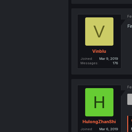
Fe
V
Fi
Vinblu
Joined
Mar 9, 2019
Messages
176
Fe
H
HulongZhanShi
Joined
Mar 6, 2019