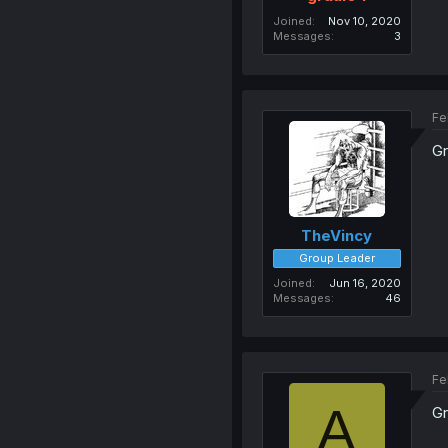
Joined
Nov 10, 2020
Messages
3
Fe
Gr
TheVincy
Group Leader
Joined
Jun 16, 2020
Messages
46
Fe
A
Gr