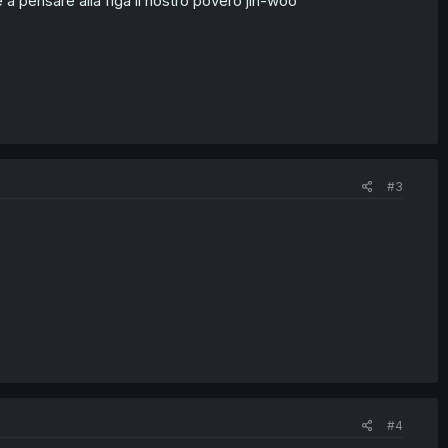
 a pensare alla figa il nostro povero jin-woo
#3
#4