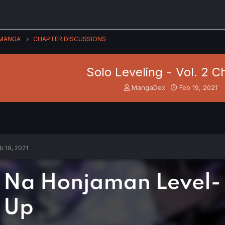
MANGA
CHAPTER DISCUSSIONS
Solo Leveling - Vol. 2 C
T
S
MangaDex
Feb 19, 2021
h
t
r
a
e
r
a
t
d
d
s
a
b 19, 2021
t
t
a
e
r
t
e
r