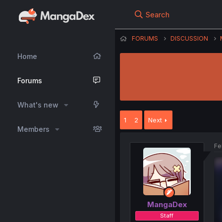
Search
FORUMS
DISCUSSION
Home
Forums
What's new
1
2
Next
Members
Fe
MangaDex
Staff