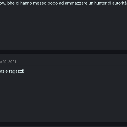
w, bhe ci hanno messo poco ad ammazzare un hunter di autorità
b 19, 2021
azie ragazzi!