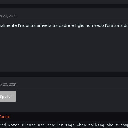
b 20, 2021
nalmente l’incontra arriverà tra padre e figlio non vedo l’ora sarà 
b 20, 2021
Spoiler
Code:
Mod Note: Please use spoiler tags when talking about cha