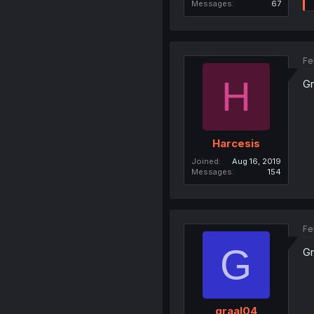
Messages
67
Fe
H
Gr
Harcesis
Joined
Aug 16, 2019
Messages
154
Fe
G
Gr
graal04