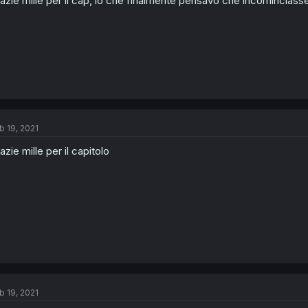
azie mille per il cap, io che finalmente pensavo che incominciasse
b 19, 2021
azie mille per il capitolo
b 19, 2021