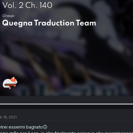
b 19, 2021
trei essermi bagnato🙃