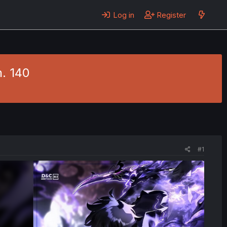
Log in
Register
h. 140
#1