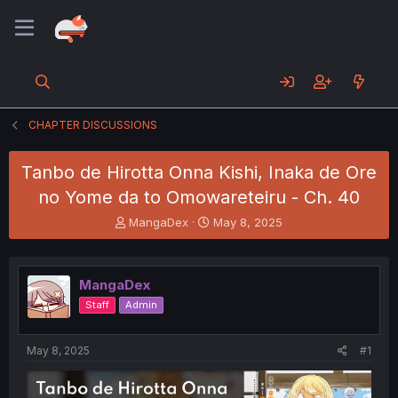
CHAPTER DISCUSSIONS
Tanbo de Hirotta Onna Kishi, Inaka de Ore
no Yome da to Omowareteiru - Ch. 40
T
S
MangaDex
May 8, 2025
h
t
r
a
e
r
MangaDex
a
t
d
d
Staff
Admin
s
a
t
t
a
e
May 8, 2025
#1
r
t
e