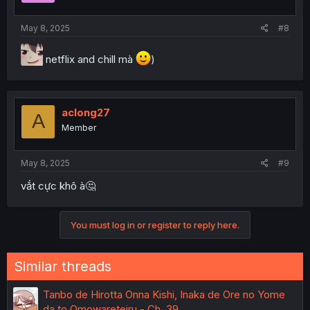
s
:
May 8, 2025
#8
netflix and chill mà
)
aclong27
A
Member
May 8, 2025
#9
vắt cực khô à🤔
You must log in or register to reply here.
Similar threads
Tanbo de Hirotta Onna Kishi, Inaka de Ore no Yome
da to Omowareteiru - Ch. 39