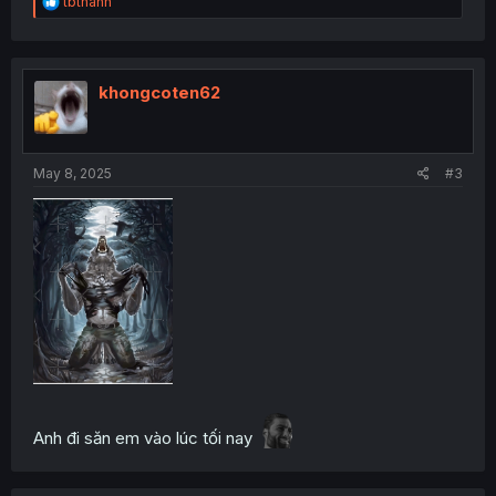
R
tbthanh
e
a
c
t
i
khongcoten62
o
n
s
:
May 8, 2025
#3
Anh đi săn em vào lúc tối nay