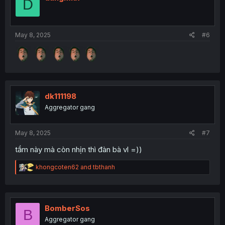
D
May 8, 2025
#6
dk111198
Aggregator gang
May 8, 2025
#7
tầm này mà còn nhịn thì đàn bà vl =))
R
khongcoten62
and
tbthanh
e
a
c
t
i
BomberSos
B
o
Aggregator gang
n