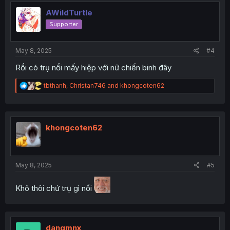
AWildTurtle
Supporter
May 8, 2025
#4
Rồi có trụ nổi mấy hiệp với nữ chiến binh đây
R
tbthanh
,
Christan746
and
khongcoten62
e
a
c
t
i
khongcoten62
o
n
s
:
May 8, 2025
#5
Khô thôi chứ trụ gì nổi
dangmnx