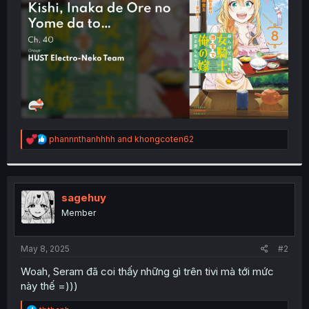
r
R
phannnthanhhhh
and
khongcoten62
e
a
c
t
i
sagehuy
o
Member
n
s
:
May 8, 2025
#2
Woah, Seram đã coi thấy những gì trên tivi mà tới mức
này thế =)))