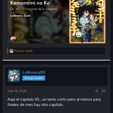
r
R
Pouco-chan
e
a
c
t
i
Lolbooru00
o
Group Leader
n
s
:
Sep 16, 2025
#2
Aquí el capítulo 65...un tanto corto pero al menos para
finales de mes hay otro capítulo.