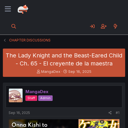
CHAPTER DISCUSSIONS
The Lady Knight and the Beast-Eared Child
- Ch. 65 - El creyente de la maestra
T
S
MangaDex
Sep 16, 2025
h
t
r
a
e
r
MangaDex
a
t
d
d
Staff
Admin
s
a
t
t
a
e
Sep 16, 2025
#1
r
t
e