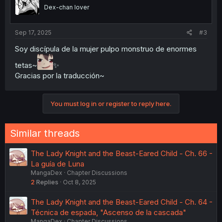
o
Dex-chan lover
n
s
:
Sep 17, 2025
#3
Soy discípula de la mujer pulpo monstruo de enormes
tetas~
✨
Gracias por la traducción~
You must log in or register to reply here.
Similar threads
The Lady Knight and the Beast-Eared Child - Ch. 66 -
La guía de Luna
MangaDex
Chapter Discussions
2
Replies
Oct 8, 2025
The Lady Knight and the Beast-Eared Child - Ch. 64 -
Técnica de espada, "Ascenso de la cascada"
MangaDex
Chapter Discussions