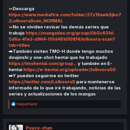
➡️
Descarga
https://www.mediafire.com/folder/27z19awk5jko7
/LolbooruScan_NORMAL
➡️
No se olviden revisar las demás series que
trabajo
https://mangadex.org/group/0b5c631d-
5d6a-4fe2-a964-00d461d108f4/lolbooru-scan?
tab=titles
➡️
También visiten TMO-H donde tengo muchos
doujinshi y one-shot hentai que he trabajado
https://tmohentai.com/group...
y también en E-
hentai
https://e-hentai.org/uploader/lolbooru00
➡️
Y pueden seguirme en twitter
https://twitter.com/LolbooruS
para mantenerse
informado de lo que iré trabajando, noticias de las
series y actualizaciones de los mangas
R
HelperHand
e
a
c
t
i
Pouco-chan