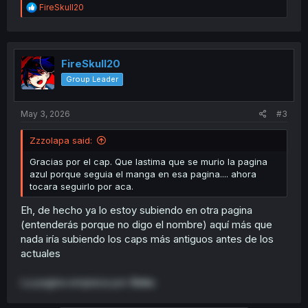
R
FireSkull20
e
a
c
t
i
FireSkull20
o
Group Leader
n
s
:
May 3, 2026
#3
Zzzolapa said:
Gracias por el cap. Que lastima que se murio la pagina
azul porque seguia el manga en esa pagina.... ahora
tocara seguirlo por aca.
Eh, de hecho ya lo estoy subiendo en otra pagina
(entenderás porque no digo el nombre) aquí más que
nada iría subiendo los caps más antiguos antes de los
actuales
La pagina empieza por
Boku