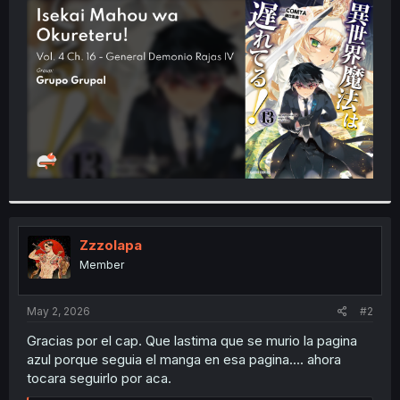
t
e
r
Zzzolapa
Member
May 2, 2026
#2
Gracias por el cap. Que lastima que se murio la pagina
azul porque seguia el manga en esa pagina.... ahora
tocara seguirlo por aca.