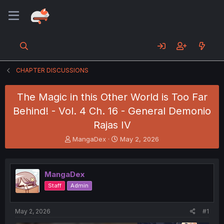
CHAPTER DISCUSSIONS
The Magic in this Other World is Too Far
Behind! - Vol. 4 Ch. 16 - General Demonio
Rajas IV
T
S
MangaDex
May 2, 2026
h
t
r
a
e
r
MangaDex
a
t
d
d
Staff
Admin
s
a
t
t
a
e
May 2, 2026
#1
r