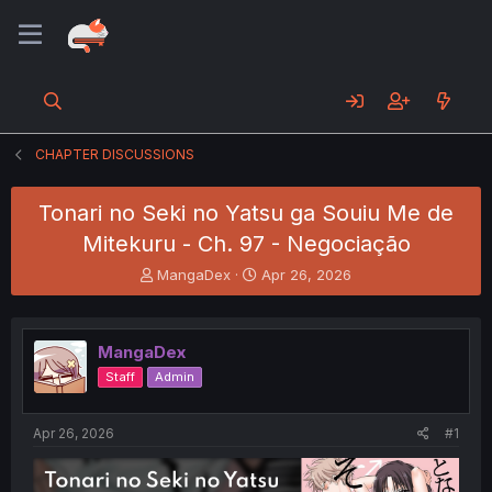
CHAPTER DISCUSSIONS
Tonari no Seki no Yatsu ga Souiu Me de
Mitekuru - Ch. 97 - Negociação
T
S
MangaDex
Apr 26, 2026
h
t
r
a
e
r
MangaDex
a
t
d
d
Staff
Admin
s
a
t
t
a
e
Apr 26, 2026
#1
r
t
e