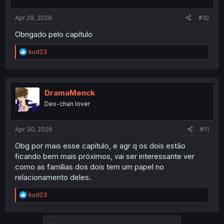
s
:
Apr 29, 2026
#10
Obrigado pelo capítulo
R
kud23
e
a
c
t
i
DramaMenck
o
Dex-chan lover
n
s
:
Apr 30, 2026
#11
Obg por mais esse capítulo, e agr q os dois estão
ficando bem mais próximos, vai ser interessante ver
como as famílias dos dois tem um papel no
relacionamento deles.
R
kud23
e
a
c