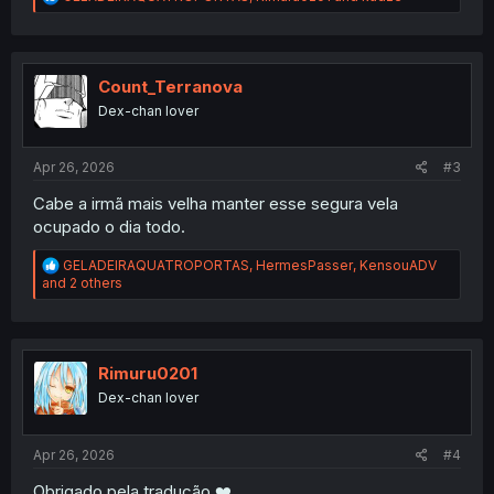
e
a
c
t
i
Count_Terranova
o
Dex-chan lover
n
s
:
Apr 26, 2026
#3
Cabe a irmã mais velha manter esse segura vela
ocupado o dia todo.
R
GELADEIRAQUATROPORTAS
,
HermesPasser
,
KensouADV
e
and 2 others
a
c
t
i
o
Rimuru0201
n
Dex-chan lover
s
:
Apr 26, 2026
#4
Obrigado pela tradução ❤️