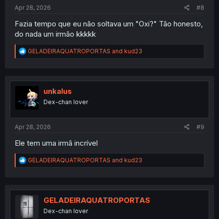
:
Apr 28, 2026
#8
Fazia tempo que eu não soltava um "Oxi?" Tão honesto,
do nada um irmão kkkkk
R
GELADEIRAQUATROPORTAS
and
kud23
e
a
c
t
i
unkalus
o
Dex-chan lover
n
s
:
Apr 28, 2026
#9
Ele tem uma irmã incrível
R
GELADEIRAQUATROPORTAS
and
kud23
e
a
c
t
i
GELADEIRAQUATROPORTAS
o
Dex-chan lover
n