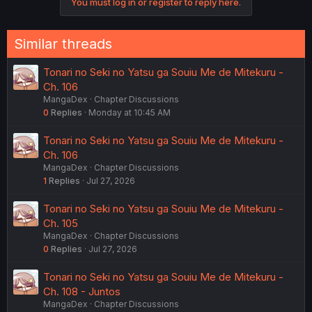
You must log in or register to reply here.
t
i
o
n
Similar threads
s
:
Tonari no Seki no Yatsu ga Souiu Me de Mitekuru -
Ch. 106
MangaDex
Chapter Discussions
0
Replies
Monday at 10:45 AM
Tonari no Seki no Yatsu ga Souiu Me de Mitekuru -
Ch. 106
MangaDex
Chapter Discussions
1
Replies
Jul 27, 2026
Tonari no Seki no Yatsu ga Souiu Me de Mitekuru -
Ch. 105
MangaDex
Chapter Discussions
0
Replies
Jul 27, 2026
Tonari no Seki no Yatsu ga Souiu Me de Mitekuru -
Ch. 108 - Juntos
MangaDex
Chapter Discussions