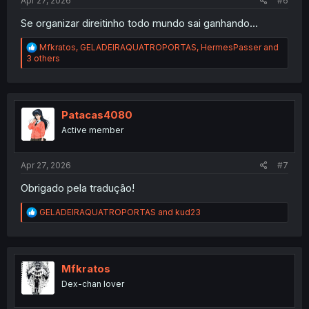
Apr 27, 2026
#6
Se organizar direitinho todo mundo sai ganhando...
R
Mfkratos
,
GELADEIRAQUATROPORTAS
,
HermesPasser
and
e
3 others
a
c
t
i
o
Patacas4080
n
Active member
s
:
Apr 27, 2026
#7
Obrigado pela tradução!
R
GELADEIRAQUATROPORTAS
and
kud23
e
a
c
t
i
Mfkratos
o
Dex-chan lover
n
s