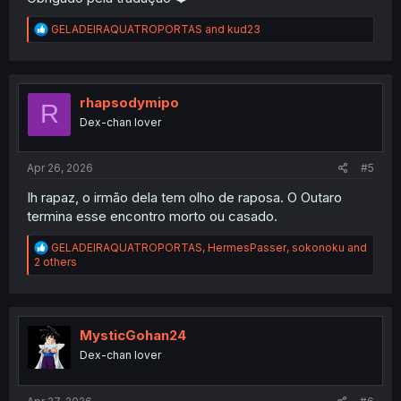
R
GELADEIRAQUATROPORTAS
and
kud23
e
a
c
t
i
rhapsodymipo
R
o
Dex-chan lover
n
s
:
Apr 26, 2026
#5
Ih rapaz, o irmão dela tem olho de raposa. O Outaro
termina esse encontro morto ou casado.
R
GELADEIRAQUATROPORTAS
,
HermesPasser
,
sokonoku
and
e
2 others
a
c
t
i
o
MysticGohan24
n
Dex-chan lover
s
: