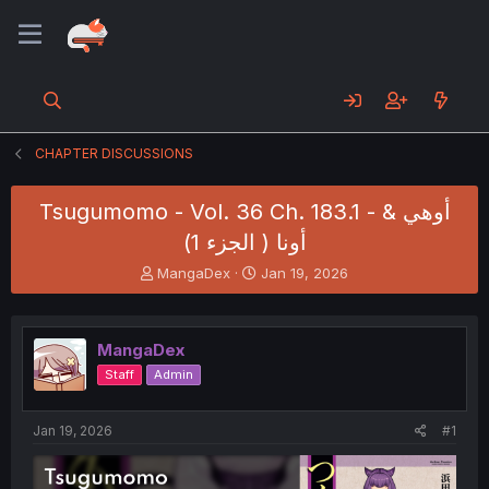
CHAPTER DISCUSSIONS
Tsugumomo - Vol. 36 Ch. 183.1 - أوهي &
أونا ( الجزء 1)
T
S
MangaDex
Jan 19, 2026
h
t
r
a
e
r
MangaDex
a
t
d
d
Staff
Admin
s
a
t
t
a
e
Jan 19, 2026
#1
r
t
e