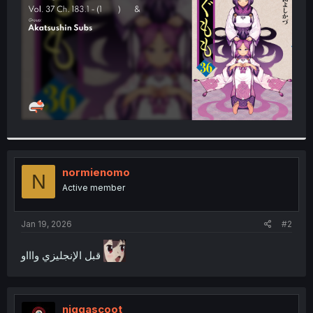
r
normienomo
N
Active member
Jan 19, 2026
#2
قبل الإنجليزي واااو
niggascoot