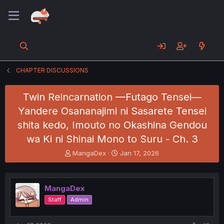
CHAPTER DISCUSSIONS
Twin Reincarnation —Futago Tensei—
Yandere Osananajimi ni Sasarete Tensei
shita kedo, Imouto no Okashina Gendou
wa Ki ni Shinai Mono to Suru - Ch. 3
T
S
MangaDex
Jan 17, 2026
h
t
r
a
e
r
MangaDex
a
t
d
d
Staff
Admin
s
a
t
t