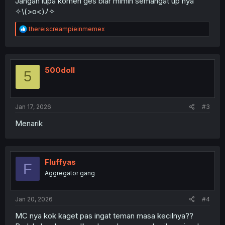
Jangan lupa komen ges biar mimin semangat up nya
✧⁠\⁠(⁠>⁠o⁠<⁠)⁠ﾉ⁠✧
R
thereiscreampieinmemex
e
a
c
t
i
500doll
5
o
n
s
:
Jan 17, 2026
#3
Menarik
Fluffyas
F
Aggregator gang
Jan 20, 2026
#4
MC nya kok kaget pas ingat teman masa kecilnya??