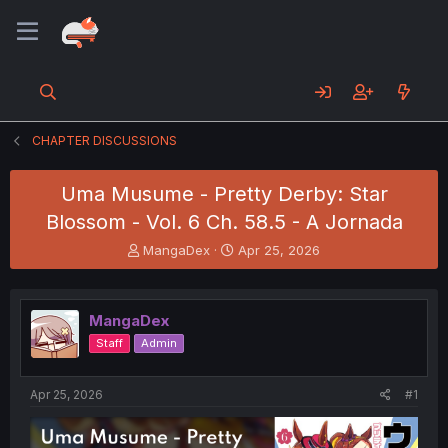
CHAPTER DISCUSSIONS
Uma Musume - Pretty Derby: Star
Blossom - Vol. 6 Ch. 58.5 - A Jornada
T
S
MangaDex
Apr 25, 2026
h
t
r
a
e
r
MangaDex
a
t
d
d
Staff
Admin
s
a
t
t
a
e
Apr 25, 2026
#1
r
t
e