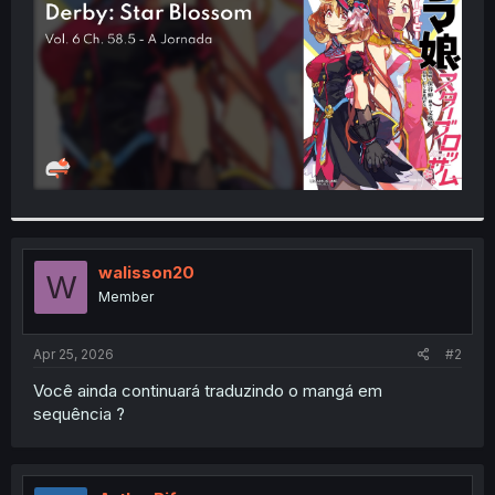
r
walisson20
W
Member
Apr 25, 2026
#2
Você ainda continuará traduzindo o mangá em
sequência ?