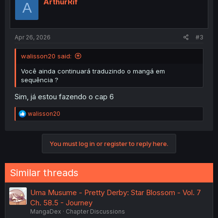
ArthurRif
A
Apr 26, 2026
#3
walisson20 said:
Você ainda continuará traduzindo o mangá em
sequência ?
Sim, já estou fazendo o cap 6
R
walisson20
e
a
c
You must log in or register to reply here.
t
i
o
n
Similar threads
s
:
Uma Musume - Pretty Derby: Star Blossom - Vol. 7
Ch. 58.5 - Journey
MangaDex
Chapter Discussions