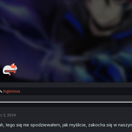
R
Inglorious
e
a
c
t
i
c 2, 2024
o
n
h, tego się nie spodziewałem, jak myślicie, zakocha się w naszy
s