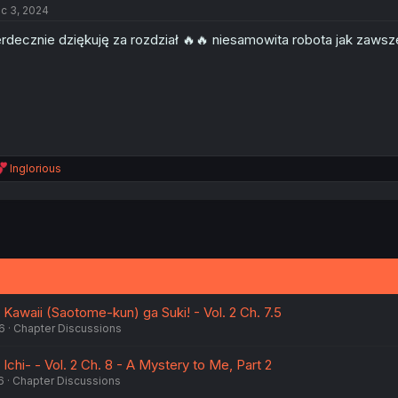
c 3, 2024
rdecznie dziękuję za rozdział 🔥🔥 niesamowita robota jak zaws
R
Inglorious
e
a
c
t
i
o
n
s
:
Kawaii (Saotome-kun) ga Suki! - Vol. 2 Ch. 7.5
6
Chapter Discussions
 Ichi- - Vol. 2 Ch. 8 - A Mystery to Me, Part 2
6
Chapter Discussions