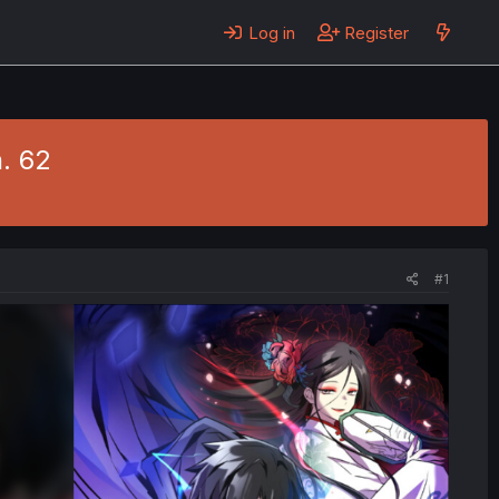
Log in
Register
h. 62
#1