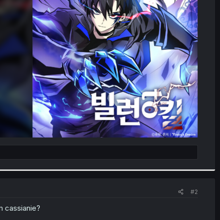
#2
m cassianie?