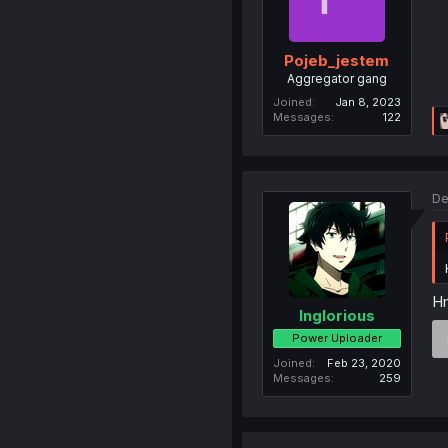
Pojeb_jestem
Aggregator gang
Joined
Jan 8, 2023
Messages
122
De
Hm
Inglorious
Power Uploader
Joined
Feb 23, 2020
Messages
259