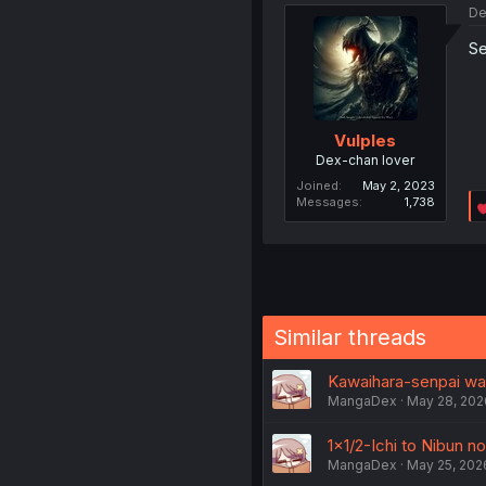
De
Se
Vulples
Dex-chan lover
Joined
May 2, 2023
Messages
1,738
Similar threads
Kawaihara-senpai wa 
MangaDex
May 28, 202
1×1/2-Ichi to Nibun no
MangaDex
May 25, 202