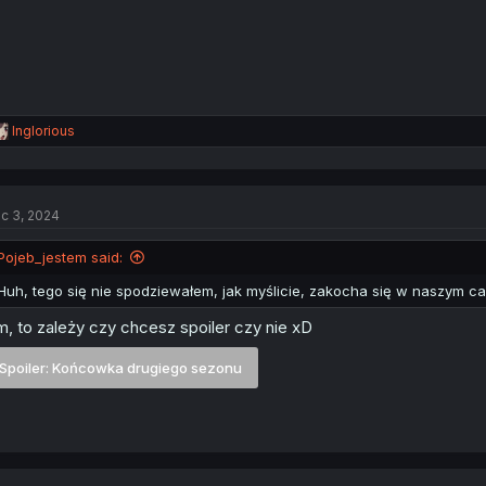
:
R
Inglorious
e
a
c
t
c 3, 2024
i
o
n
Pojeb_jestem said:
s
:
Huh, tego się nie spodziewałem, jak myślicie, zakocha się w naszym ca
, to zależy czy chcesz spoiler czy nie xD
Spoiler:
Końcowka drugiego sezonu