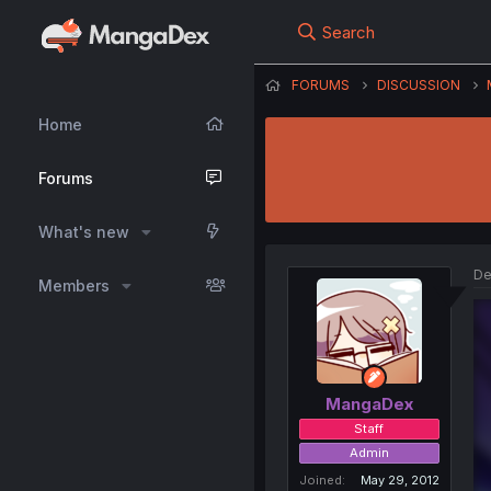
Search
FORUMS
DISCUSSION
Home
Forums
What's new
De
Members
MangaDex
Staff
Admin
Joined
May 29, 2012