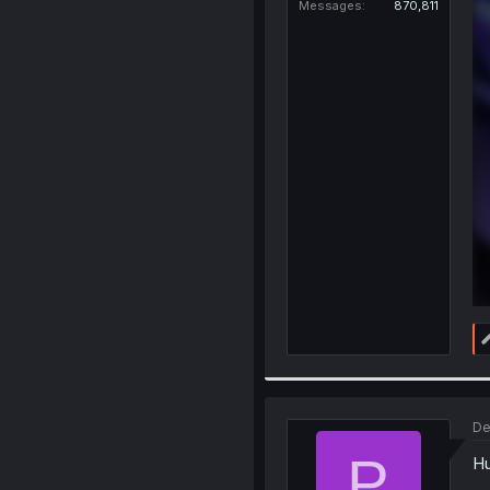
Messages
870,811
De
P
Hu