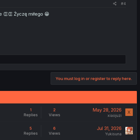
#4
ze 👏👏 Życzę miłego 😁
You must log in or register to reply here.
May 28, 2026
1
2
X
Replies
Views
xiaojuzi
Jul 31, 2026
5
6
Replies
Views
Yukisuna