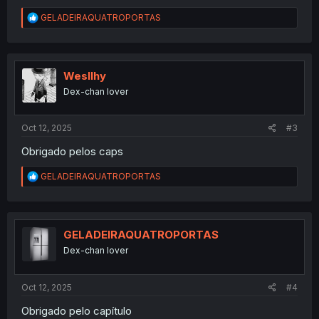
R
GELADEIRAQUATROPORTAS
e
a
c
t
i
Wesllhy
o
Dex-chan lover
n
s
:
Oct 12, 2025
#3
Obrigado pelos caps
R
GELADEIRAQUATROPORTAS
e
a
c
t
i
GELADEIRAQUATROPORTAS
o
Dex-chan lover
n
s
:
Oct 12, 2025
#4
Obrigado pelo capítulo