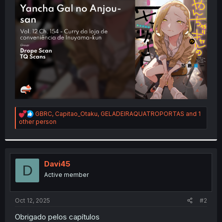
t
e
r
R
GBRC
,
Capitao_Otaku
,
GELADEIRAQUATROPORTAS
and 1
e
other person
a
c
t
i
o
Davi45
D
n
Active member
s
:
Oct 12, 2025
#2
Obrigado pelos capítulos