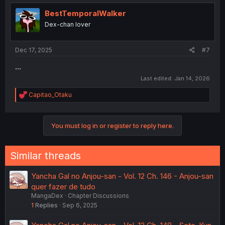
BestTemporalWalker
Dex-chan lover
Dec 17, 2025
#7
...
Last edited:
Jan 14, 2026
R
Capitao_Otaku
e
a
c
You must log in or register to reply here.
t
i
o
n
Similar threads
s
:
Yancha Gal no Anjou-san - Vol. 12 Ch. 146 - Anjou-san
quer fazer de tudo
MangaDex
Chapter Discussions
1
Replies
Sep 6, 2025