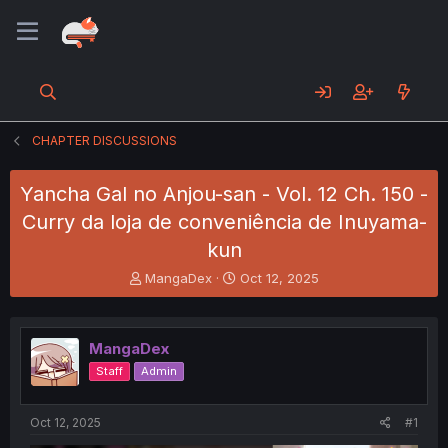
CHAPTER DISCUSSIONS
Yancha Gal no Anjou-san - Vol. 12 Ch. 150 -
Curry da loja de conveniência de Inuyama-
kun
T
S
MangaDex
Oct 12, 2025
h
t
r
a
e
r
MangaDex
a
t
d
d
Staff
Admin
s
a
t
t
a
e
Oct 12, 2025
#1
r