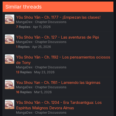
n
Similar threads
s
:
Yǒu Shòu Yān - Ch. 1177 - ¡Empiezan las clases!
MangaDex
Chapter Discussions
7
Replies
Apr 11, 2026
Yǒu Shòu Yān - Ch. 127 - Las aventuras de Pipi
MangaDex
Chapter Discussions
1
Replies
Apr 25, 2026
Yǒu Shòu Yān - Ch. 1192 - Los pensamientos ociosos
de Tony
MangaDex
Chapter Discussions
13
Replies
May 23, 2026
You Shou Yan - Ch. 1161 - Lamiendo las lágrimas
MangaDex
Chapter Discussions
16
Replies
Mar 5, 2026
Yǒu Shòu Yān - Ch. 1204 - Era Tardoantigua: Los
Espíritus Malignos Devora Almas
MangaDex
Chapter Discussions