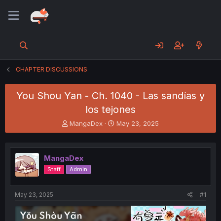
CHAPTER DISCUSSIONS
You Shou Yan - Ch. 1040 - Las sandías y
los tejones
T
S
MangaDex
May 23, 2025
h
t
r
a
e
r
MangaDex
a
t
d
d
Staff
Admin
s
a
t
t
a
e
May 23, 2025
#1
r
t
e