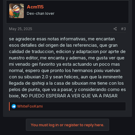
t
i
Acm115
o
Dex-chan lover
n
s
:
May 25, 2025
#3
se agradece esas notas informativas, me encantan
esos detalles del origen de las referencias, que gran
calidad de traduccion, edicion y adaptacion por aprte de
nuestro editor, me encanta y ademas, me gusta ver que
mi venado gei favorito ya esta actuando un poco mas
normal, espero que pronto los hermanos pixiu vuelvan
con su sibuxian 2.0 y sean felices, aun que la inminente
llegada de qishiqi a la casa de sibuxian me tiene con los
pelos de punta, que va a pasar, y considerando como es
bixie, NO PUEDO ESPERAR A VER QUE VA A PASAR
R
WhiteFoxKami
e
a
c
You must log in or register to reply here.
t
i
o