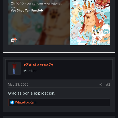
r
zZViaLacteaZz
Member
May 23, 2025
#2
Gracias por la explicación.
R
WhiteFoxKami
e
a
c