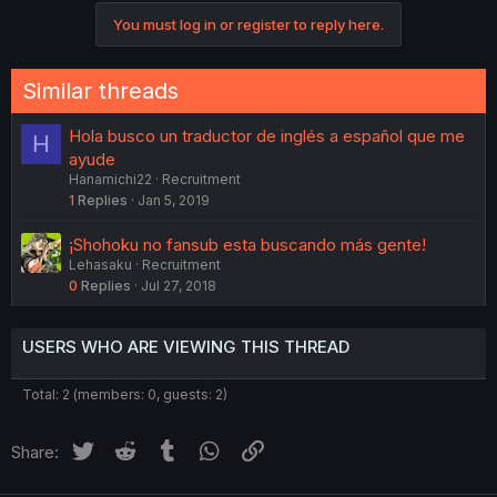
c
You must log in or register to reply here.
t
i
o
n
Similar threads
s
:
Hola busco un traductor de inglés a español que me
H
ayude
Hanamichi22
Recruitment
1
Replies
Jan 5, 2019
¡Shohoku no fansub esta buscando más gente!
Lehasaku
Recruitment
0
Replies
Jul 27, 2018
USERS WHO ARE VIEWING THIS THREAD
Total: 2 (members: 0, guests: 2)
Twitter
Reddit
Tumblr
WhatsApp
Link
Share: