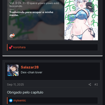
r
R
korohara
e
a
c
t
i
Salazar28
o
Dex-chan lover
n
s
:
Sep 11, 2025
#2
Obrigado pelo capítulo
R
mykemlc
e