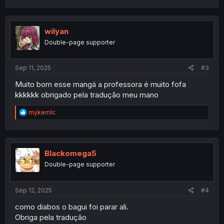
a
c
t
i
wilyan
o
Double-page supporter
n
s
:
Sep 11, 2025
#3
Muito bom esse mangá a professora é muito fofa
kkkkkk obrigado pela tradução meu mano
R
mykemlc
e
a
c
t
i
Blackomega5
o
Double-page supporter
n
s
:
Sep 12, 2025
#4
como diabos o bagui foi parar ali.
Obriga pela tradução