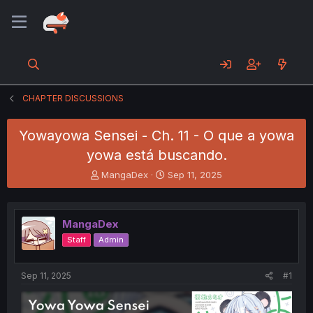
CHAPTER DISCUSSIONS
Yowayowa Sensei - Ch. 11 - O que a yowa
yowa está buscando.
T
S
MangaDex
Sep 11, 2025
h
t
r
a
e
r
MangaDex
a
t
d
d
Staff
Admin
s
a
t
t
a
e
Sep 11, 2025
#1
r
t
e