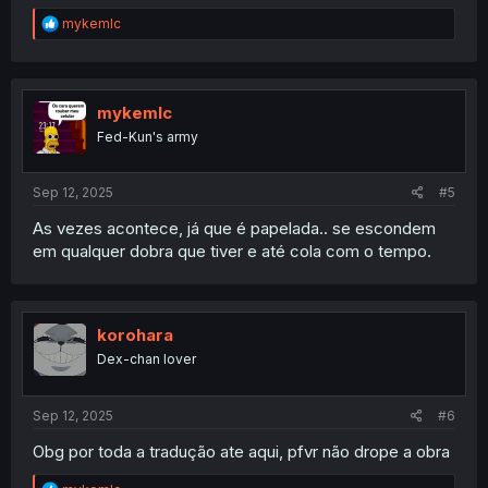
R
mykemlc
e
a
c
t
i
mykemlc
o
Fed-Kun's army
n
s
:
Sep 12, 2025
#5
As vezes acontece, já que é papelada.. se escondem
em qualquer dobra que tiver e até cola com o tempo.
korohara
Dex-chan lover
Sep 12, 2025
#6
Obg por toda a tradução ate aqui, pfvr não drope a obra