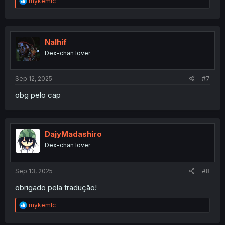
R
mykemlc
e
a
c
t
i
Nalhif
o
Dex-chan lover
n
s
:
Sep 12, 2025
#7
obg pelo cap
DajyMadashiro
Dex-chan lover
Sep 13, 2025
#8
obrigado pela tradução!
R
mykemlc
e
a