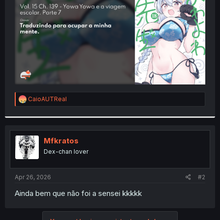
r
R
CaioAUTReal
e
a
c
t
i
Mfkratos
o
Dex-chan lover
n
s
:
Apr 26, 2026
#2
Ainda bem que não foi a sensei kkkkk