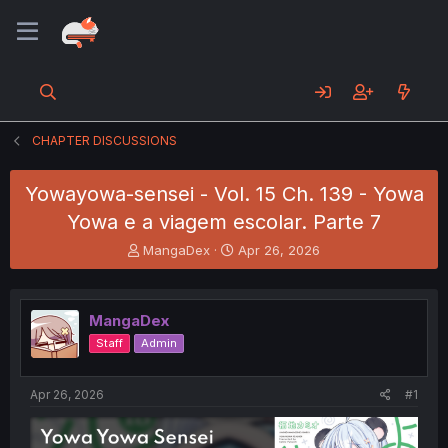
CHAPTER DISCUSSIONS
Yowayowa-sensei - Vol. 15 Ch. 139 - Yowa
Yowa e a viagem escolar. Parte 7
T
S
MangaDex
Apr 26, 2026
h
t
r
a
e
r
MangaDex
a
t
d
d
Staff
Admin
s
a
t
t
a
e
Apr 26, 2026
#1
r
t
e