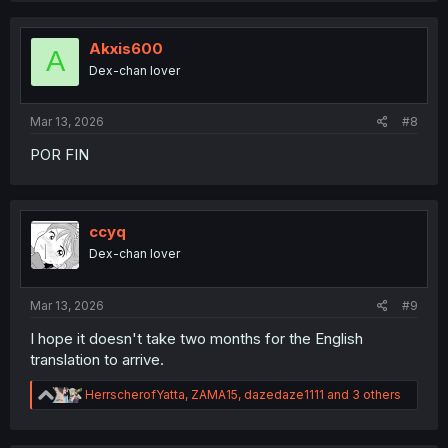
c
t
i
Akxis600
A
o
Dex-chan lover
n
s
:
Mar 13, 2026
#8
POR FIN
ccyq
Dex-chan lover
Mar 13, 2026
#9
I hope it doesn't take two months for the English
translation to arrive.
R
HerrscherofYatta
,
ZAMA15
,
dazedaze1111
and 3 others
e
a
c