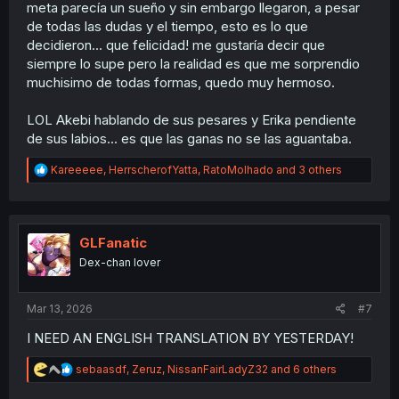
meta parecía un sueño y sin embargo llegaron, a pesar
de todas las dudas y el tiempo, esto es lo que
decidieron... que felicidad! me gustaría decir que
siempre lo supe pero la realidad es que me sorprendio
muchisimo de todas formas, quedo muy hermoso.
LOL Akebi hablando de sus pesares y Erika pendiente
de sus labios... es que las ganas no se las aguantaba.
R
Kareeeee
,
HerrscherofYatta
,
RatoMolhado
and 3 others
e
a
c
t
i
GLFanatic
o
Dex-chan lover
n
s
:
Mar 13, 2026
#7
I NEED AN ENGLISH TRANSLATION BY YESTERDAY!
R
sebaasdf
,
Zeruz
,
NissanFairLadyZ32
and 6 others
e
a