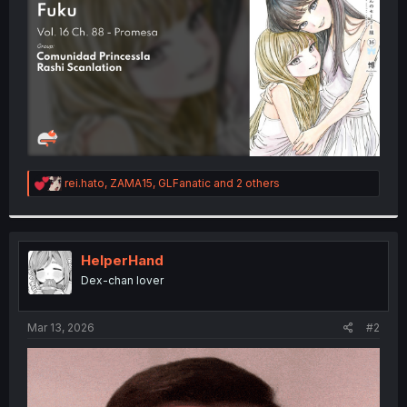
r
R
rei.hato
,
ZAMA15
,
GLFanatic
and 2 others
e
a
c
t
i
HelperHand
o
Dex-chan lover
n
s
:
Mar 13, 2026
#2