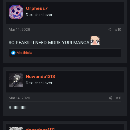
t
i
Orpheus7
o
Dex-chan lover
n
s
:
Mar 14, 2026
#10
SO PEAK!!!! I NEED MORE YURI MANGA
R
Matthiola
e
a
c
t
i
Nuwanda1313
o
Dex-chan lover
n
s
:
Mar 14, 2026
#11
SIIIIIIIIIIIII
dazedaze1111