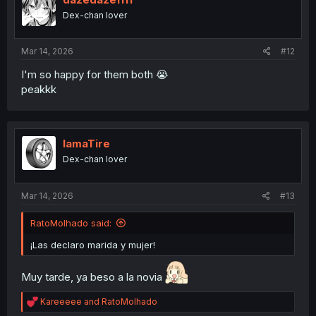
Dex-chan lover
Mar 14, 2026
#12
I'm so happy for them both 😭
peakkk
IamaTire
Dex-chan lover
Mar 14, 2026
#13
RatoMolhado said:
¡Las declaro marida y mujer!
Muy tarde, ya beso a la novia
R
Kareeeee
and
RatoMolhado
e