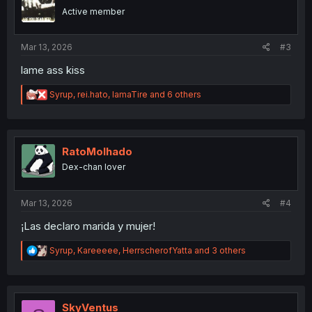
o
Active member
n
s
:
Mar 13, 2026
#3
lame ass kiss
R
Syrup
,
rei.hato
,
IamaTire
and 6 others
e
a
c
t
i
RatoMolhado
o
Dex-chan lover
n
s
:
Mar 13, 2026
#4
¡Las declaro marida y mujer!
R
Syrup
,
Kareeeee
,
HerrscherofYatta
and 3 others
e
a
c
t
i
SkyVentus