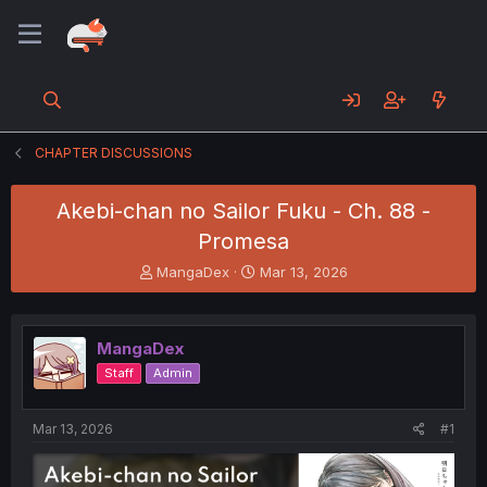
CHAPTER DISCUSSIONS
Akebi-chan no Sailor Fuku - Ch. 88 -
Promesa
T
S
MangaDex
Mar 13, 2026
h
t
r
a
e
r
MangaDex
a
t
d
d
Staff
Admin
s
a
t
t
a
e
Mar 13, 2026
#1
r
t
e