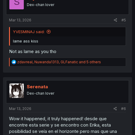
S
o
Dex-chan lover
n
s
:
Mar 13, 2026
#5
YVESMlNAJ said:
lame ass kiss
Not as lame as you tho
R
zdavreal
,
Nuwanda1313
,
GLFanatic
and 5 others
e
a
c
t
i
Serenata
o
Dex-chan lover
n
s
:
Mar 13, 2026
#6
Wow it happened, it truly happened! desde que
encontre esta serie y se encontro con Erika, esta
posibilidad se veía en el horizonte pero mas que una