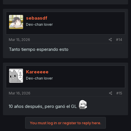
a
c
t
i
sebaasdf
o
Dex-chan lover
n
s
:
Mar 15, 2026
#14
Tanto tiempo esperando esto
Kareeeee
Dex-chan lover
Mar 16, 2026
#15
10 años después, pero ganó el GL
You must log in or register to reply here.