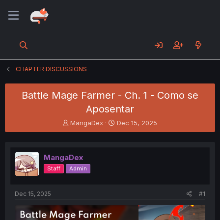
CHAPTER DISCUSSIONS
Battle Mage Farmer - Ch. 1 - Como se
Aposentar
T
S
MangaDex
Dec 15, 2025
h
t
r
a
e
r
MangaDex
a
t
d
d
Staff
Admin
s
a
t
t
a
e
Dec 15, 2025
#1
r
t
e