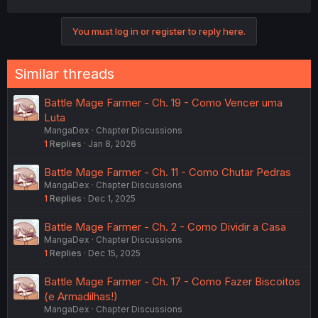
a
c
You must log in or register to reply here.
t
i
o
n
Similar threads
s
:
Battle Mage Farmer - Ch. 19 - Como Vencer uma
Luta
MangaDex
Chapter Discussions
1
Replies
Jan 8, 2026
Battle Mage Farmer - Ch. 11 - Como Chutar Pedras
MangaDex
Chapter Discussions
1
Replies
Dec 1, 2025
Battle Mage Farmer - Ch. 2 - Como Dividir a Casa
MangaDex
Chapter Discussions
1
Replies
Dec 15, 2025
Battle Mage Farmer - Ch. 17 - Como Fazer Biscoitos
(e Armadilhas!)
MangaDex
Chapter Discussions