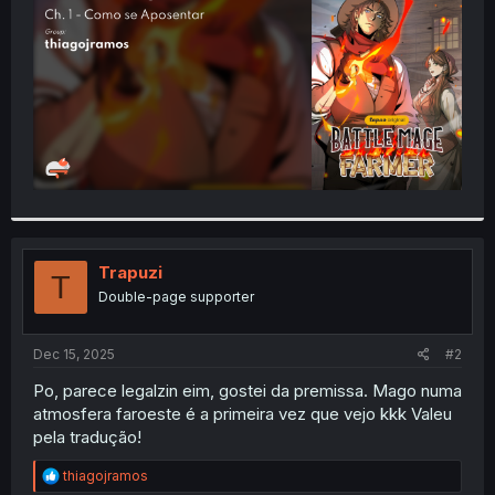
r
Trapuzi
T
Double-page supporter
Dec 15, 2025
#2
Po, parece legalzin eim, gostei da premissa. Mago numa
atmosfera faroeste é a primeira vez que vejo kkk Valeu
pela tradução!
R
thiagojramos
e