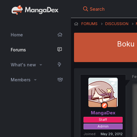
Search
FORUMS
DISCUSSION
Home
Boku 
Forums
What's new
Fe
Members
MangaDex
Staff
Admin
Joined
May 29, 2012