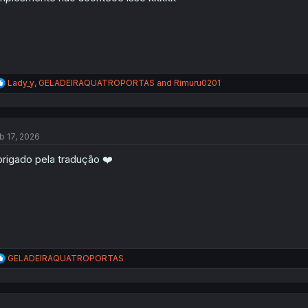
:
R
Lady_y
,
GELADEIRAQUATROPORTAS
and
Rimuru0201
e
a
c
t
b 17, 2026
i
o
rigado pela tradução ❤️
n
s
:
R
GELADEIRAQUATROPORTAS
e
a
c
t