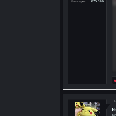
Messages
870,699
Fe
Na
si