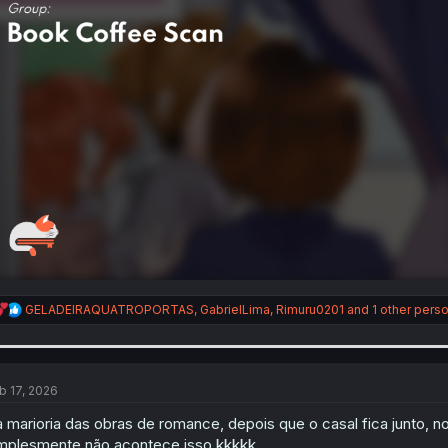
R
GELADEIRAQUATROPORTAS
,
GabrielLima
,
Rimuru0201
and 1 other pers
e
a
c
t
i
b 17, 2026
o
n
 marioria das obras de romance, depois que o casal fica junto,
s
mplesmente não acontece isso kkkkk