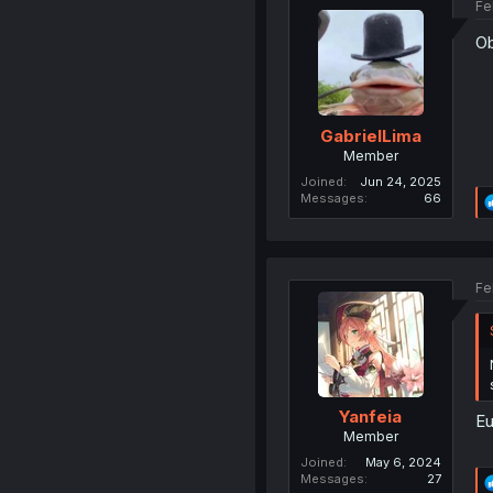
Fe
Ob
GabrielLima
Member
Joined
Jun 24, 2025
Messages
66
Fe
Yanfeia
Eu
Member
Joined
May 6, 2024
Messages
27