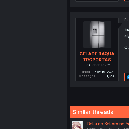
Fe
Eu
al
Ob
GELADEIRAQUA
TROPORTAS
Dex-chan lover
Joined
Nov 18, 2024
Messages
1,956
Similar threads
Boku no Kokoro no Yab
MangaDex
Apr 20, 202