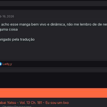
e
a
c
t
b 19, 2026
i
o
 acho esse manga bem vivo e dinâmica, não me lembro de de 
n
s
guma coisa
:
rigado pela tradução
R
Lady_y
e
a
c
t
i
o
n
s
:
ai Yatsu - Vol. 13 Ch. 181 - Eu sou um lixo
6
Chapter Discussions