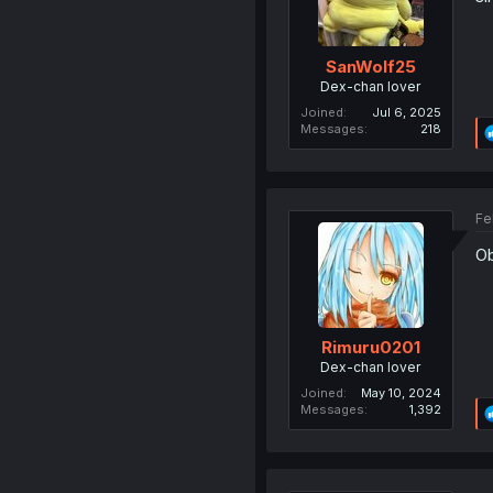
SanWolf25
Dex-chan lover
Joined
Jul 6, 2025
Messages
218
Fe
Ob
Rimuru0201
Dex-chan lover
Joined
May 10, 2024
Messages
1,392