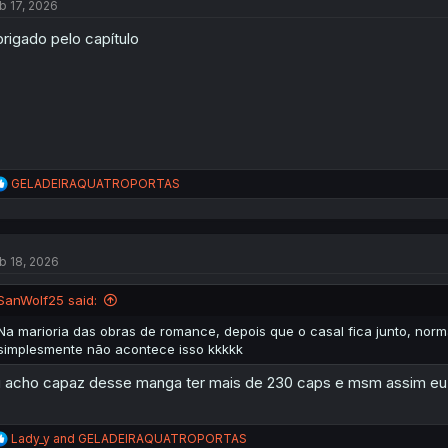
b 17, 2026
i
o
rigado pelo capítulo
n
s
:
R
GELADEIRAQUATROPORTAS
e
a
c
t
b 18, 2026
i
o
n
SanWolf25 said:
s
:
Na marioria das obras de romance, depois que o casal fica junto, nor
simplesmente não acontece isso kkkkk
 acho capaz desse manga ter mais de 230 caps e msm assim eu n
R
Lady_y
and
GELADEIRAQUATROPORTAS