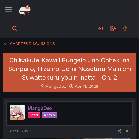
CHAPTER DISCUSSIONS
Chiisakute Kawaii Bungeibu no Chiteki na
Senpai o, Hiza no Ue ni Nosetara Mainichi
Suwattekuru you ni natta - Ch. 2
T
S
MangaDex
Apr 11, 2026
h
t
r
a
e
r
MangaDex
a
t
d
d
Staff
Admin
s
a
t
t
a
e
Apr 11, 2026
#1
r