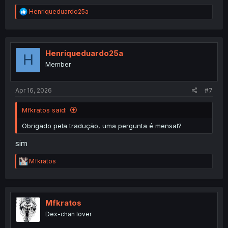
R
Henriqueduardo25a
e
a
c
t
i
Henriqueduardo25a
H
o
Member
n
s
:
Apr 16, 2026
#7
Mfkratos said:
Obrigado pela tradução, uma pergunta é mensal?
sim
R
Mfkratos
e
a
c
t
i
Mfkratos
o
Dex-chan lover
n
s