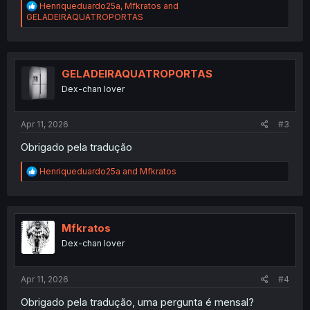
R
Henriqueduardo25a
,
Mfkratos
and
e
GELADEIRAQUATROPORTAS
a
c
t
i
o
GELADEIRAQUATROPORTAS
n
Dex-chan lover
s
:
Apr 11, 2026
#3
Obrigado pela tradução
R
Henriqueduardo25a
and
Mfkratos
e
a
c
t
i
Mfkratos
o
Dex-chan lover
n
s
:
Apr 11, 2026
#4
Obrigado pela tradução, uma pergunta é mensal?