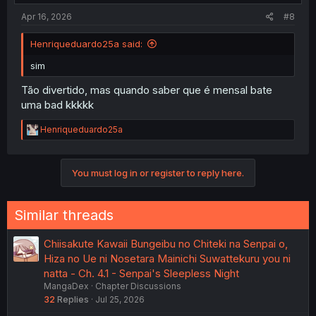
:
Apr 16, 2026
#8
Henriqueduardo25a said:
sim
Tão divertido, mas quando saber que é mensal bate
uma bad kkkkk
R
Henriqueduardo25a
e
a
c
You must log in or register to reply here.
t
i
o
n
Similar threads
s
:
Chiisakute Kawaii Bungeibu no Chiteki na Senpai o,
Hiza no Ue ni Nosetara Mainichi Suwattekuru you ni
natta - Ch. 4.1 - Senpai's Sleepless Night
MangaDex
Chapter Discussions
32
Replies
Jul 25, 2026