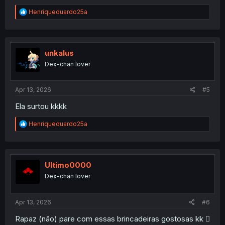
R
Henriqueduardo25a
e
a
c
t
i
unkalus
o
Dex-chan lover
n
s
:
Apr 13, 2026
#5
Ela surtou kkkk
R
Henriqueduardo25a
e
a
c
t
i
Ultimo0000
o
Dex-chan lover
n
s
:
Apr 13, 2026
#6
Rapaz (não) pare com essas brincadeiras gostosas kk 🫪