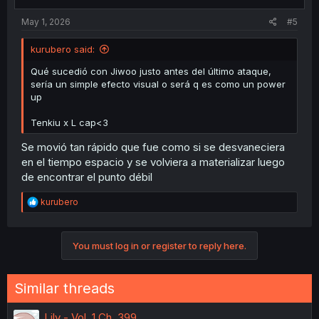
May 1, 2026
#5
kurubero said:
Qué sucedió con Jiwoo justo antes del último ataque,
sería un simple efecto visual o será q es como un power
up
Tenkiu x L cap<3
Se movió tan rápido que fue como si se desvaneciera
en el tiempo espacio y se volviera a materializar luego
de encontrar el punto débil
R
kurubero
e
a
c
You must log in or register to reply here.
t
i
o
n
Similar threads
s
:
Lily - Vol. 1 Ch. 399