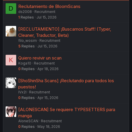
Reclutamiento de BloomScans
D
ds2008
Recruitment
1
Replies
Jul 15, 2026
[RECLUTAMIENTO] ¡Buscamos Staff! (Typer,
Cleaner, Traductor, Beta)
filo_wosim
Recruitment
5
Replies
Jul 15, 2026
Quiero revivir un scan
K
Koga10
Recruitment
0
Replies
Apr 18, 2026
[ShoShinSha Scans] ¡Reclutando para todos los
puestos!
lVx2l
Recruitment
0
Replies
Apr 15, 2026
[ALONESCAN] Se requiere TYPESETTERS para
manga
AloneSCAN
Recruitment
0
Replies
May 18, 2026