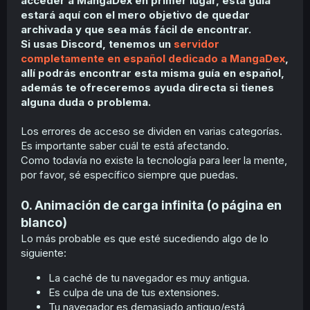
acceder a MangaDex en primer lugar, esta guía
r
estará aquí con el mero objetivo de quedar
archivada y que sea más fácil de encontrar.
Si usas Discord, tenemos un
servidor
completamente en español dedicado a MangaDex
,
allí podrás encontrar esta misma guía en español,
además te ofreceremos ayuda directa si tienes
alguna duda o problema.
Los errores de acceso se dividen en varias categorías.
Es importante saber cuál te está afectando.
Como todavía no existe la tecnología para leer la mente,
por favor, sé específico siempre que puedas.
0. Animación de carga infinita (o página en
blanco)
Lo más probable es que esté sucediendo algo de lo
siguiente:
La caché de tu navegador es muy antigua.
Es culpa de una de tus extensiones.
Tu navegador es demasiado antiguo/está