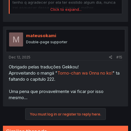
tenho q agradecer por ela ter existido algum dia, nunca
irei esquecer dessa scan, a maior, a melhor,
Click to expand...
simplesmente marcou uma parte da minha vida 💙🩵
mateusokami
M
Double-page supporter
Dec 12, 2025
#15
Obrigado pelas traduções Gekkou!
Aproveitando o mangá "
Tomo-chan wa Onna no ko!
" ta
faltando o capitulo 222.
Uma pena que provavelmente vai ficar por isso
mesmo...
You must log in or register to reply here.