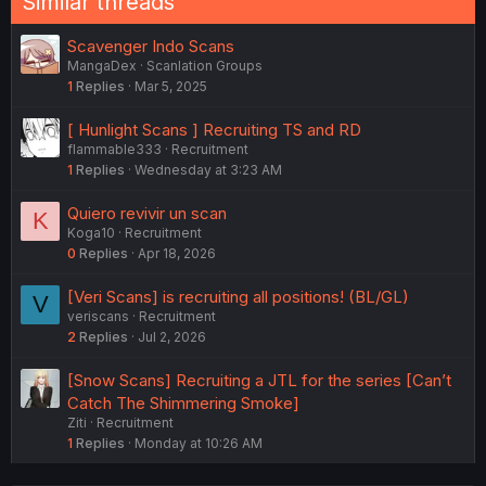
Similar threads
Scavenger Indo Scans
MangaDex
Scanlation Groups
1
Replies
Mar 5, 2025
[ Hunlight Scans ] Recruiting TS and RD
flammable333
Recruitment
1
Replies
Wednesday at 3:23 AM
Quiero revivir un scan
K
Koga10
Recruitment
0
Replies
Apr 18, 2026
[Veri Scans] is recruiting all positions! (BL/GL)
V
veriscans
Recruitment
2
Replies
Jul 2, 2026
[Snow Scans] Recruiting a JTL for the series [Can’t
Catch The Shimmering Smoke]
Ziti
Recruitment
1
Replies
Monday at 10:26 AM