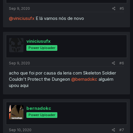
Sep 9, 2020
#5
@viniciusufx
E lá vamos nós de novo
viniciusufx
Power Uploader
Sep 9, 2020
#6
acho que foi por causa da leria com Skeleton Soldier
Couldn't Protect the Dungeon
@bernadokc
alguém
upou aqui
bernadokc
Power Uploader
Sep 10, 2020
#7