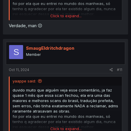
foi por ela que eu entrei no mundo dos manhwas, só
tenho q agradecer por ela ter existido algum dia, nunca
irei esquecer dessa scan, a maior, a melhor,
Click to expand...
simplesmente marcou uma parte da minha vida 💙🩵
Verdade, man 😔
SmaugEldritchdragon
S
Member
Oct 11, 2024
#11
yaappe said:
duvido muito que alguém veja esse comentário, ja faz
quase 1 mês que essa scan fechou, ela era uma das
maiores e melhores scans do brasil, tradução prefeita,
sem erros, não tinha exatamente NADA a reclamar, adms
raramente atrasavam as obras.
foi por ela que eu entrei no mundo dos manhwas, só
tenho q agradecer por ela ter existido algum dia, nunca
irei esquecer dessa scan, a maior, a melhor,
Click to expand...