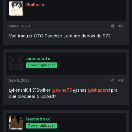
RuiFaria
May 6, 2020
#3
Vao traduzir GTO Paradise Lost ate depois do 97?
viniciusufx
Power Uploader
Sep 8, 2020
#4
@kenshi04 @Stylker
@keine75
@snaz
@iskapersi
pra
que bloquear o upload?
bernadokc
Power Uploader