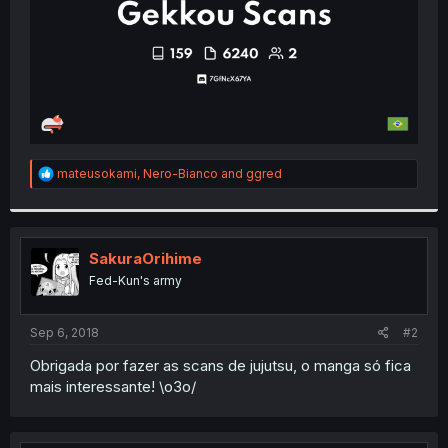
R
mateusokami
,
Nero-Bianco
and
ggred
e
a
c
t
i
SakuraOrihime
o
Fed-Kun's army
n
s
:
Sep 6, 2018
#2
Obrigada por fazer as scans de jujutsu, o manga só fica
mais interessante! \o3o/