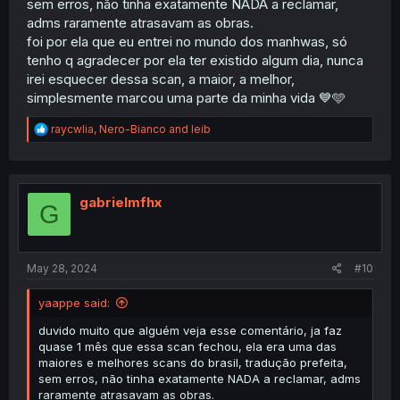
sem erros, não tinha exatamente NADA a reclamar,
adms raramente atrasavam as obras.
foi por ela que eu entrei no mundo dos manhwas, só
tenho q agradecer por ela ter existido algum dia, nunca
irei esquecer dessa scan, a maior, a melhor,
simplesmente marcou uma parte da minha vida 💙🩵
R
raycwlia
,
Nero-Bianco
and
leib
e
a
c
t
i
gabrielmfhx
G
o
n
s
:
May 28, 2024
#10
yaappe said:
duvido muito que alguém veja esse comentário, ja faz
quase 1 mês que essa scan fechou, ela era uma das
maiores e melhores scans do brasil, tradução prefeita,
sem erros, não tinha exatamente NADA a reclamar, adms
raramente atrasavam as obras.