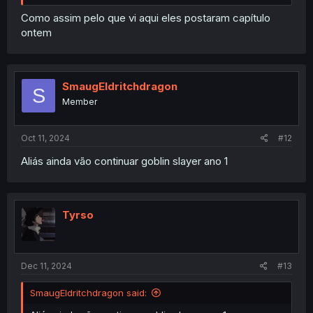
simplesmente marcou uma parte da minha vida 💙🩵
Como assim pelo que vi aqui eles postaram capítulo
ontem
SmaugEldritchdragon
S
Member
Oct 11, 2024
#12
Aliás ainda vão continuar goblin slayer ano 1
Tyrso
Dec 11, 2024
#13
SmaugEldritchdragon said: