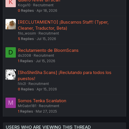
K
Koga10
Recruitment
0
Replies
Apr 18, 2026
[RECLUTAMIENTO] ¡Buscamos Staff! (Typer,
Cleaner, Traductor, Beta)
filo_wosim
Recruitment
5
Replies
Jul 15, 2026
Reclutamiento de BloomScans
D
ds2008
Recruitment
1
Replies
Jul 15, 2026
[ShoShinSha Scans] ¡Reclutando para todos los
puestos!
lVx2l
Recruitment
0
Replies
Apr 15, 2026
Somos Tenka Scanlation
M
MrGabri181
Recruitment
1
Replies
Mar 27, 2025
USERS WHO ARE VIEWING THIS THREAD