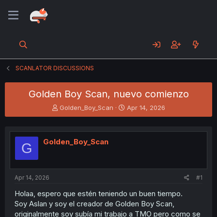
SCANLATOR DISCUSSIONS
Golden Boy Scan, nuevo comienzo
T
S
Golden_Boy_Scan
Apr 14, 2026
h
t
r
a
e
r
Golden_Boy_Scan
a
t
G
d
d
s
a
t
t
a
e
Apr 14, 2026
#1
r
Holaa, espero que estén teniendo un buen tiempo.
t
Soy Aslan y soy el creador de Golden Boy Scan,
e
r
originalmente soy subía mi trabajo a TMO pero como se