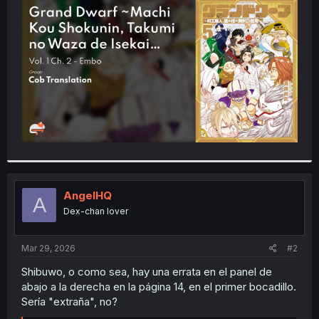
t
e
r
AngelHQ
A
Dex-chan lover
Mar 29, 2026
#2
Shibuwo, o como sea, hay una errata en el panel de
abajo a la derecha en la página 14, en el primer bocadillo.
Sería "extraña", no?