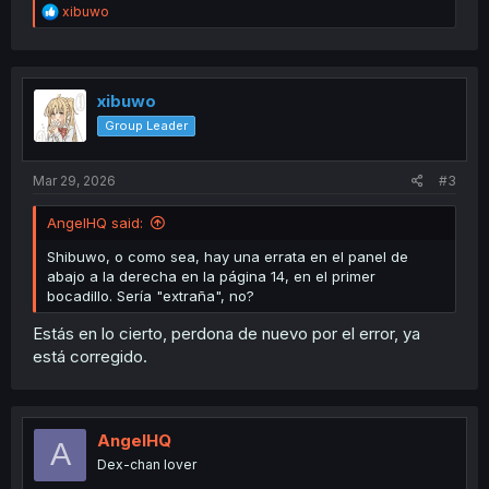
R
xibuwo
e
a
c
t
i
xibuwo
o
Group Leader
n
s
:
Mar 29, 2026
#3
AngelHQ said:
Shibuwo, o como sea, hay una errata en el panel de
abajo a la derecha en la página 14, en el primer
bocadillo. Sería "extraña", no?
Estás en lo cierto, perdona de nuevo por el error, ya
está corregido.
AngelHQ
A
Dex-chan lover