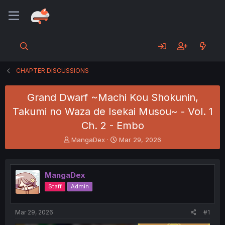
CHAPTER DISCUSSIONS
Grand Dwarf ~Machi Kou Shokunin,
Takumi no Waza de Isekai Musou~ - Vol. 1
Ch. 2 - Embo
T
S
MangaDex
Mar 29, 2026
h
t
r
a
e
r
MangaDex
a
t
d
d
Staff
Admin
s
a
t
t
a
e
Mar 29, 2026
#1
r