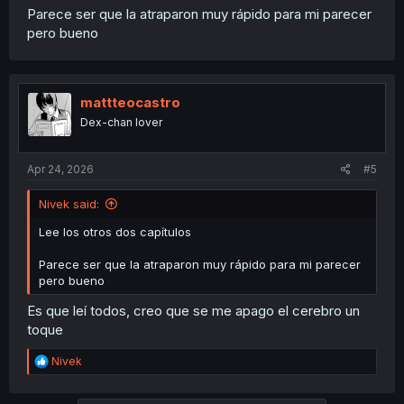
Parece ser que la atraparon muy rápido para mi parecer
pero bueno
mattteocastro
Dex-chan lover
Apr 24, 2026
#5
Nivek said:
Lee los otros dos capítulos
Parece ser que la atraparon muy rápido para mi parecer
pero bueno
Es que leí todos, creo que se me apago el cerebro un
toque
R
Nivek
e
a
c