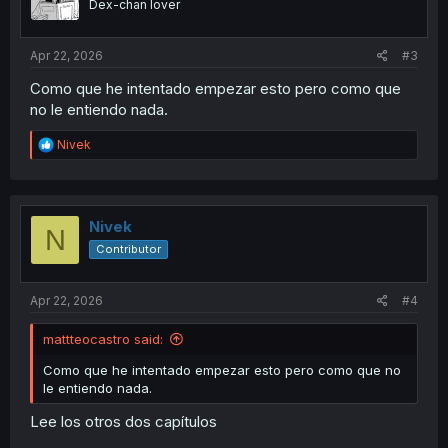
Dex-chan lover
Apr 22, 2026
#3
Como que he intentado empezar esto pero como que
no le entiendo nada.
R
Nivek
e
a
c
t
i
Nivek
N
o
Contributor
n
s
:
Apr 22, 2026
#4
mattteocastro said:
Como que he intentado empezar esto pero como que no
le entiendo nada.
Lee los otros dos capítulos