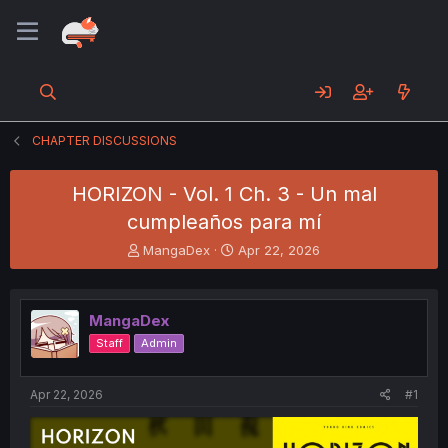
CHAPTER DISCUSSIONS
HORIZON - Vol. 1 Ch. 3 - Un mal
cumpleaños para mí
T
S
MangaDex
Apr 22, 2026
h
t
r
a
e
r
MangaDex
a
t
d
d
Staff
Admin
s
a
t
t
a
e
Apr 22, 2026
#1
r
t
e