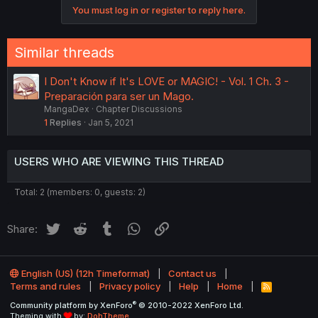
You must log in or register to reply here.
t
i
o
n
Similar threads
s
:
I Don't Know if It's LOVE or MAGIC! - Vol. 1 Ch. 3 -
Preparación para ser un Mago.
MangaDex
Chapter Discussions
1
Replies
Jan 5, 2021
USERS WHO ARE VIEWING THIS THREAD
Total: 2 (members: 0, guests: 2)
Twitter
Reddit
Tumblr
WhatsApp
Link
Share:
English (US) (12h Timeformat)
Contact us
Terms and rules
Privacy policy
Help
Home
R
S
®
Community platform by XenForo
© 2010-2022 XenForo Ltd.
S
Theming with
by:
DohTheme