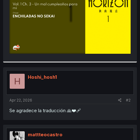
r
Hoshi_hosh1
H
Apr 22, 2026
#2
Se agradece la traducción 🙏❤️‍🩹
mattteocastro