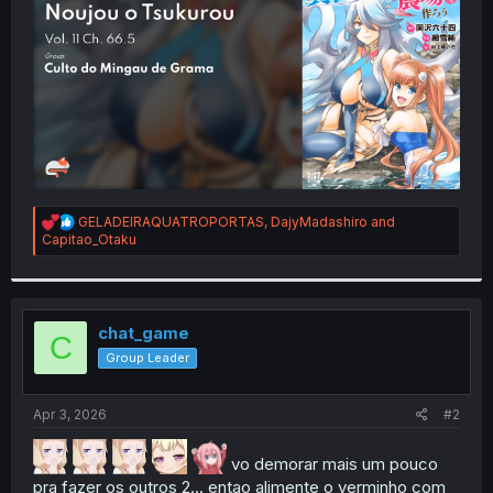
r
R
GELADEIRAQUATROPORTAS
,
DajyMadashiro
and
e
Capitao_Otaku
a
c
t
i
o
chat_game
C
n
Group Leader
s
:
Apr 3, 2026
#2
vo demorar mais um pouco
pra fazer os outros 2... entao alimente o verminho com