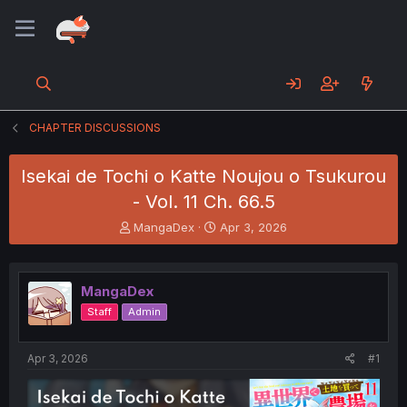
CHAPTER DISCUSSIONS
Isekai de Tochi o Katte Noujou o Tsukurou
- Vol. 11 Ch. 66.5
T
S
MangaDex
Apr 3, 2026
h
t
r
a
e
r
MangaDex
a
t
d
d
Staff
Admin
s
a
t
t
a
e
Apr 3, 2026
#1
r
t
e