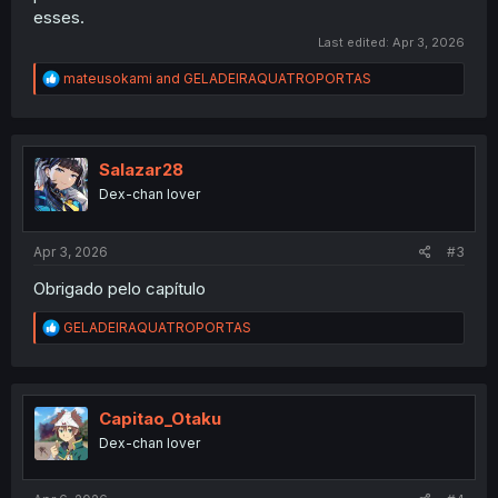
esses.
Last edited:
Apr 3, 2026
R
mateusokami
and
GELADEIRAQUATROPORTAS
e
a
c
t
i
Salazar28
o
Dex-chan lover
n
s
:
Apr 3, 2026
#3
Obrigado pelo capítulo
R
GELADEIRAQUATROPORTAS
e
a
c
t
i
Capitao_Otaku
o
Dex-chan lover
n
s
: