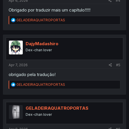
Apr 6, 2026
#4
Obrigado por traduzir mais um capítulo!!!!!
R
GELADEIRAQUATROPORTAS
e
a
c
t
i
DajyMadashiro
o
Dex-chan lover
n
s
:
Apr 7, 2026
#5
obrigado pela tradução!
R
GELADEIRAQUATROPORTAS
e
a
c
t
i
GELADEIRAQUATROPORTAS
o
Dex-chan lover
n
s
: