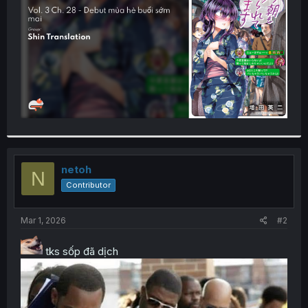
r
netoh
N
Contributor
Mar 1, 2026
#2
tks sốp đã dịch