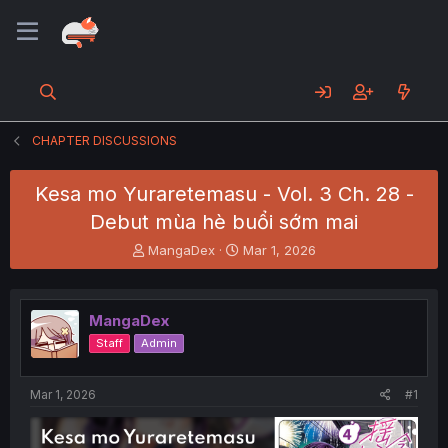
CHAPTER DISCUSSIONS
Kesa mo Yuraretemasu - Vol. 3 Ch. 28 -
Debut mùa hè buổi sớm mai
T
S
MangaDex
Mar 1, 2026
h
t
r
a
e
r
MangaDex
a
t
d
d
Staff
Admin
s
a
t
t
a
e
Mar 1, 2026
#1
r
t
e