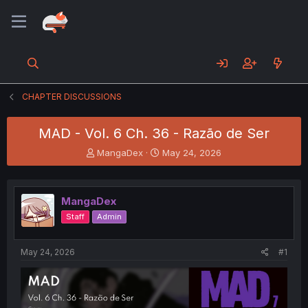
CHAPTER DISCUSSIONS
MAD - Vol. 6 Ch. 36 - Razão de Ser
T
S
MangaDex
May 24, 2026
h
t
r
a
e
r
MangaDex
a
t
d
d
Staff
Admin
s
a
t
t
a
e
May 24, 2026
#1
r
t
e
r