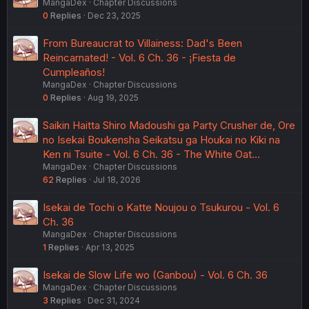
MangaDex
Chapter Discussions
0
Replies
Dec 23, 2025
From Bureaucrat to Villainess: Dad's Been
Reincarnated! - Vol. 6 Ch. 36 - ¡Fiesta de
Cumpleaños!
MangaDex
Chapter Discussions
0
Replies
Aug 19, 2025
Saikin Haitta Shiro Madoushi ga Party Crusher de, Ore
no Isekai Boukensha Seikatsu ga Houkai no Kiki na
Ken ni Tsuite - Vol. 6 Ch. 36 - The White Oat…
MangaDex
Chapter Discussions
62
Replies
Jul 18, 2026
Isekai de Tochi o Katte Noujou o Tsukurou - Vol. 6
Ch. 36
MangaDex
Chapter Discussions
1
Replies
Apr 13, 2025
Isekai de Slow Life wo (Ganbou) - Vol. 6 Ch. 36
MangaDex
Chapter Discussions
3
Replies
Dec 31, 2024