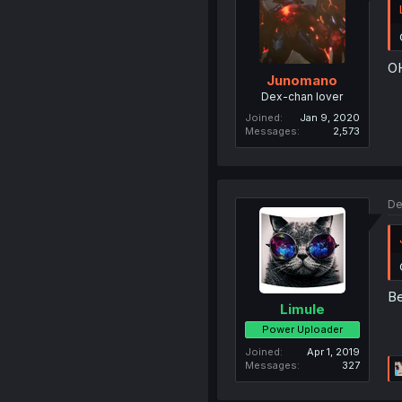
OH
Junomano
Dex-chan lover
Joined
Jan 9, 2020
Messages
2,573
De
Be
Limule
Power Uploader
Joined
Apr 1, 2019
Messages
327