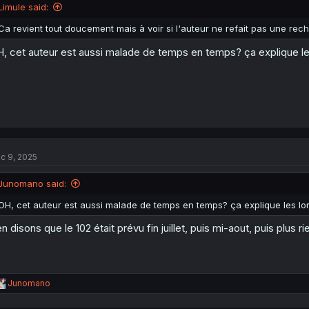
Limule said:
Ca revient tout doucement mais à voir si l'auteur ne refait pas une 
, cet auteur est aussi malade de temps en temps? ça explique les
c 9, 2025
Junomano said:
OH, cet auteur est aussi malade de temps en temps? ça explique les lon
n disons que le 102 était prévu fin juillet, puis mi-aout, puis plus
R
Junomano
e
a