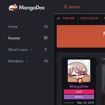
Search
FORUMS
DISCUSSION
Home
Forums
What's new
De
Members
MangaDex
Staff
Admin
Joined
May 29, 2012