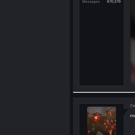
Messages
870,579
De
me