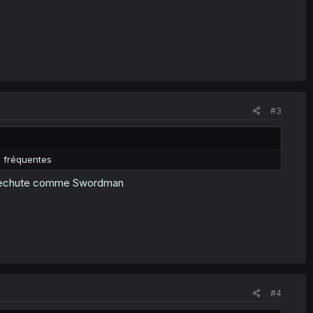
#3
z fréquentes
ne rechute comme Swordman
#4