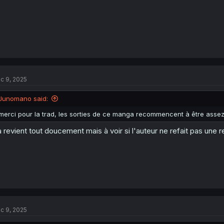
c 9, 2025
Junomano said:
merci pour la trad, les sorties de ce manga recommencent à être asse
 revient tout doucement mais à voir si l'auteur ne refait pas u
c 9, 2025