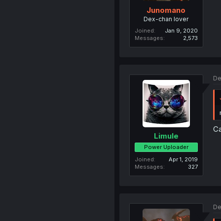
Junomano
Dex-chan lover
Joined
Jan 9, 2020
Messages
2,573
De
Ca
Limule
Power Uploader
Joined
Apr 1, 2019
Messages
327
De