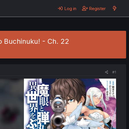
Log in
Register
 Buchinuku! - Ch. 22
#1