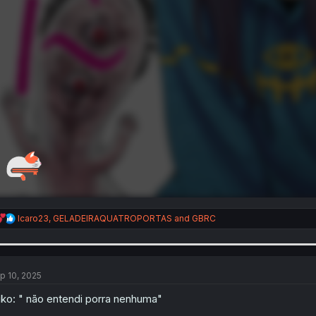
R
Icaro23
,
GELADEIRAQUATROPORTAS
and
GBRC
e
a
c
t
i
p 10, 2025
o
n
ko: " não entendi porra nenhuma"
s