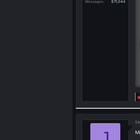
Messages
871,044
Se
J
Mi