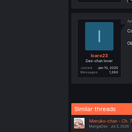
Ap
I
Co
Ob
Icaro23
Dex-chan lover
Joined
Jan 10, 2025
Messages
1,260
Similar threads
Mieruko-chan - Ch. 7
MangaDex
Jul 2, 2026