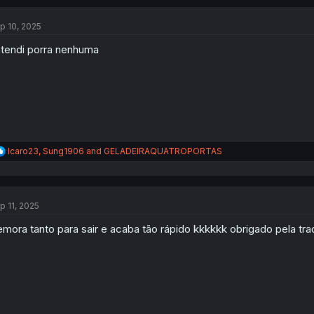
c
t
p 10, 2025
i
o
tendi porra nenhuma
n
s
:
R
Icaro23
,
Sung1906
and
GELADEIRAQUATROPORTAS
e
a
c
t
p 11, 2025
i
o
mora tanto para sair e acaba tão rápido kkkkkk obrigado pela tr
n
s
: