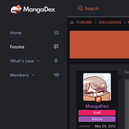
Search
FORUMS
DISCUSSION
Home
Forums
What's new
Se
Members
MangaDex
Staff
Admin
Joined
May 29, 2012