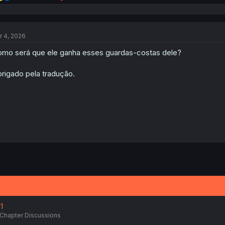
e
a
c
t
r 4, 2026
i
o
mo será que ele ganha esses guardas-costas dele?
n
s
:
rigado pela tradução.
1
Chapter Discussions