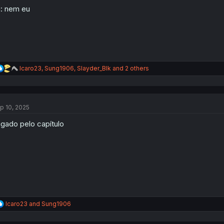
:
: nem eu
R
Icaro23
,
Sung1906
,
Slayder_Blk
and 2 others
e
a
c
t
p 10, 2025
i
o
igado pelo capítulo
n
s
:
R
Icaro23
and
Sung1906
e
a