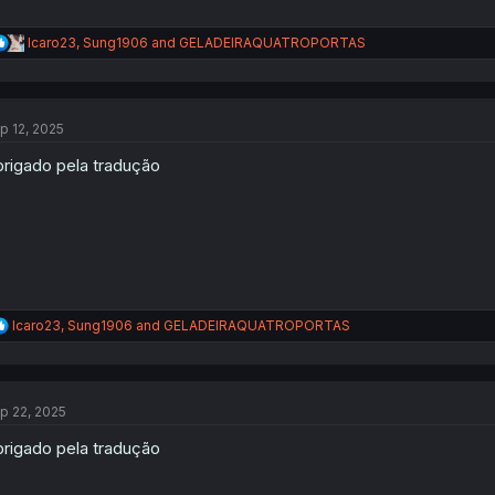
R
Icaro23
,
Sung1906
and
GELADEIRAQUATROPORTAS
e
a
c
t
p 12, 2025
i
o
rigado pela tradução
n
s
:
R
Icaro23
,
Sung1906
and
GELADEIRAQUATROPORTAS
e
a
c
t
p 22, 2025
i
o
rigado pela tradução
n
s
: