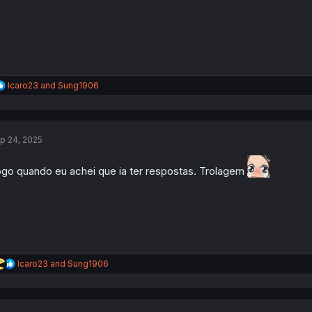
R
Icaro23
and
Sung1906
e
a
c
t
p 24, 2025
i
o
n
go quando eu achei que ia ter respostas. Trolagem
s
:
R
Icaro23
and
Sung1906
e
a
c
t