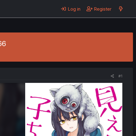
Log in
Register
66
#1