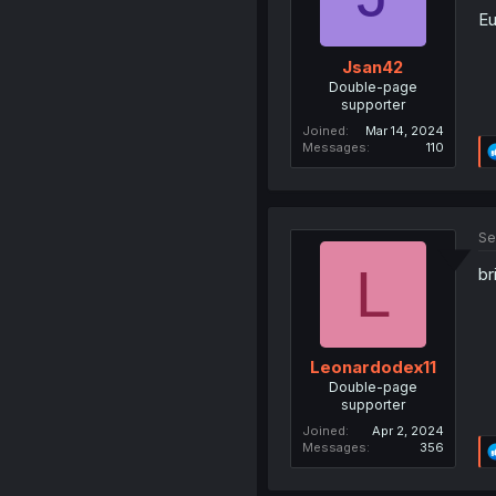
Eu
Jsan42
Double-page
supporter
Joined
Mar 14, 2024
Messages
110
Se
L
br
Leonardodex11
Double-page
supporter
Joined
Apr 2, 2024
Messages
356