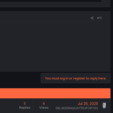
#11
You must log in or register to reply here.
Jul 26, 2026
5
6
Replies
Views
GELADEIRAQUATROPORTAS