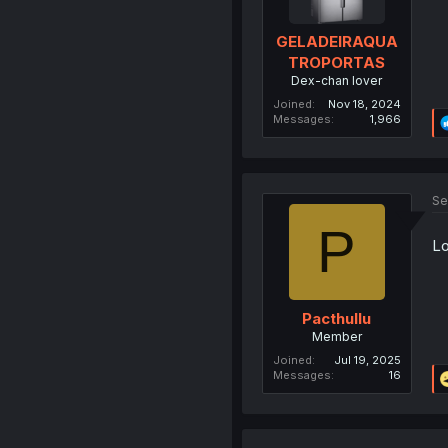
GELADEIRAQUA
TROPORTAS
Dex-chan lover
Joined
Nov 18, 2024
Messages
1,966
Se
P
Lo
Pacthullu
Member
Joined
Jul 19, 2025
Messages
16