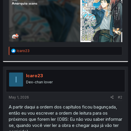
R
Icaro23
e
a
c
t
i
Icaro23
I
o
Dex-chan lover
n
s
:
May 1, 2026
#2
A partir daqui a ordem dos capítulos ficou bagunçada,
então eu vou escrever a ordem de leitura para os
próximos que forem ler (OBS: Eu não vou saber informar
se, quando você vier ler a obra e chegar aqui já vão ter