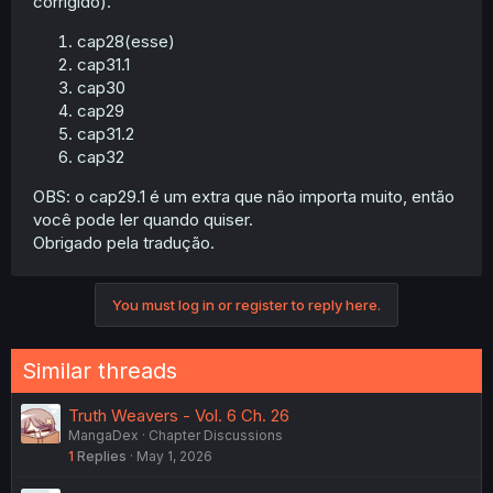
corrigido).
cap28(esse)
cap31.1
cap30
cap29
cap31.2
cap32
OBS: o cap29.1 é um extra que não importa muito, então
você pode ler quando quiser.
Obrigado pela tradução.
You must log in or register to reply here.
Similar threads
Truth Weavers - Vol. 6 Ch. 26
MangaDex
Chapter Discussions
1
Replies
May 1, 2026