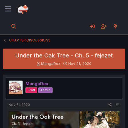
CHAPTER DISCUSSIONS
Under the Oak Tree - Ch. 5 - fejezet
T
S
MangaDex
Nov 21, 2020
h
t
r
a
e
r
MangaDex
a
t
d
d
Staff
Admin
s
a
t
t
a
e
Nov 21, 2020
#1
r
t
e
r