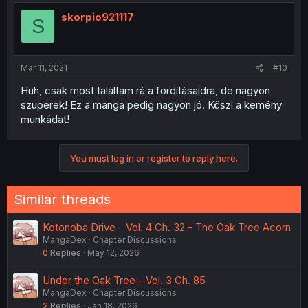
skorpio921117
S
Mar 11, 2021
#10
Huh, csak most találtam rá a fordításaidra, de nagyon
szuperek! Ez a manga pedig nagyon jó. Köszi a kemény
munkádat!
You must log in or register to reply here.
Similar threads
Kotonoba Drive - Vol. 4 Ch. 32 - The Oak Tree Acorn
MangaDex
Chapter Discussions
0
Replies
May 12, 2026
Under the Oak Tree - Vol. 3 Ch. 85
MangaDex
Chapter Discussions
2
Replies
Jan 18, 2026