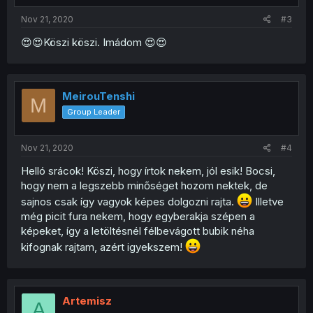
Nov 21, 2020
#3
😍😍Köszi köszi. Imádom 😍😍
MeirouTenshi
M
Group Leader
Nov 21, 2020
#4
Helló srácok! Köszi, hogy írtok nekem, jól esik! Bocsi,
hogy nem a legszebb minőséget hozom nektek, de
sajnos csak így vagyok képes dolgozni rajta.
Illetve
még picit fura nekem, hogy egyberakja szépen a
képeket, így a letöltésnél félbevágott bubik néha
kifognak rajtam, azért igyekszem!
Artemisz
A