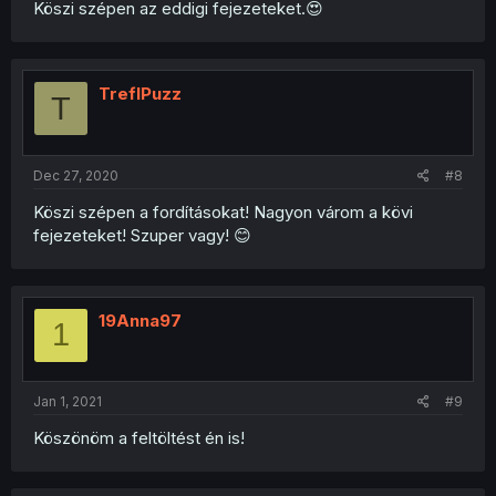
Köszi szépen az eddigi fejezeteket.😍
TreflPuzz
T
Dec 27, 2020
#8
Köszi szépen a fordításokat! Nagyon várom a kövi
fejezeteket! Szuper vagy! 😊
19Anna97
1
Jan 1, 2021
#9
Köszönöm a feltöltést én is!