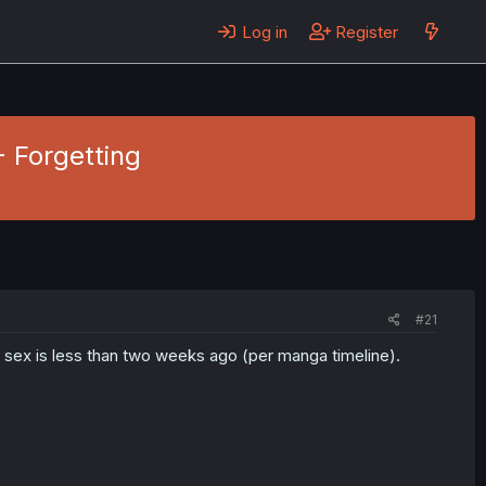
Log in
Register
- Forgetting
#21
e sex is less than two weeks ago (per manga timeline).