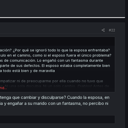
#22
ización? ¿Por qué se ignoró todo lo que la esposa enfrentaba?
lo en el camino, como si el esposo fuera el único problema?
emas de comunicación. Lo engañó con un fantasma durante
parte de sus defectos. El esposo estaba completamente bien
a todo está bien y de maravilla
mpatizar ni de preocuparme por ella cuando no tuvo que
 Ni una sola disculpa. Ni un solo cambio. ¡Diablos! Antes de
nd...
 hecho de que su "amor" no podía ser real, ¿y de alguna
 tenga que cambiar y disculparse? Cuando la esposa, en
uria y engañar a su marido con un fantasma, no percibo ni
iz. Todo el manga se resume en: el marido cambia, la
 cuando ambos tenían problemas que claramente eran la razón
por el marido no solo elimina dicho matiz, sino que la