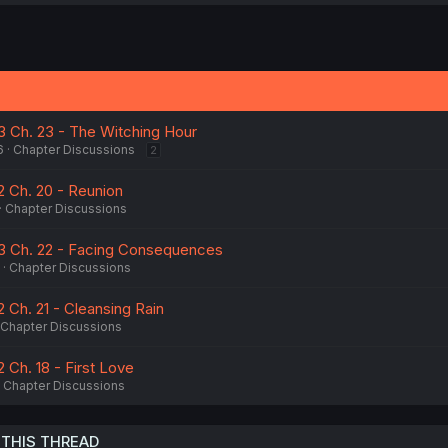
a
c
t
i
o
n
s
:
 3 Ch. 23 - The Witching Hour
6
Chapter Discussions
2
2 Ch. 20 - Reunion
Chapter Discussions
 3 Ch. 22 - Facing Consequences
Chapter Discussions
2 Ch. 21 - Cleansing Rain
Chapter Discussions
2 Ch. 18 - First Love
Chapter Discussions
 THIS THREAD