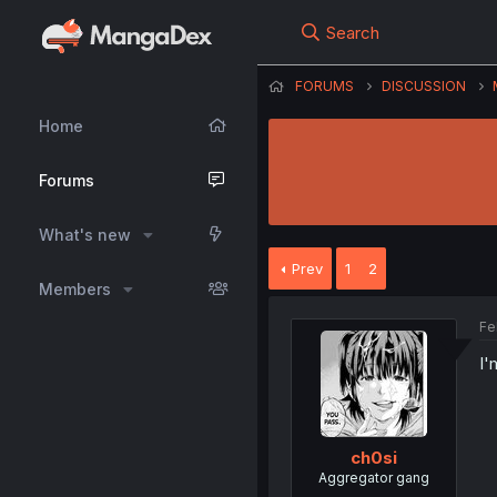
Search
FORUMS
DISCUSSION
Home
Forums
What's new
Prev
1
2
Members
Fe
I'
ch0si
Aggregator gang