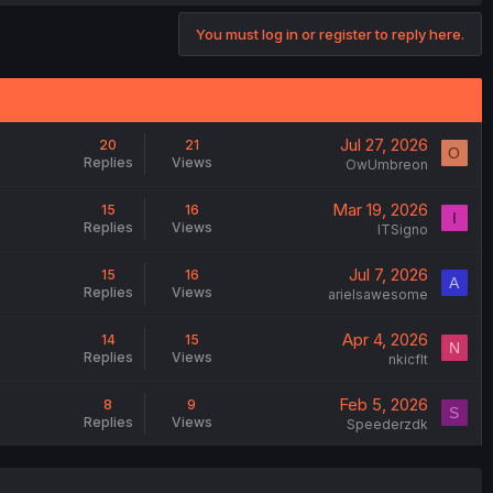
You must log in or register to reply here.
Jul 27, 2026
20
21
O
Replies
Views
OwUmbreon
Mar 19, 2026
15
16
I
Replies
Views
ITSigno
Jul 7, 2026
15
16
A
Replies
Views
arielsawesome
Apr 4, 2026
14
15
N
Replies
Views
nkicflt
Feb 5, 2026
8
9
S
Replies
Views
Speederzdk