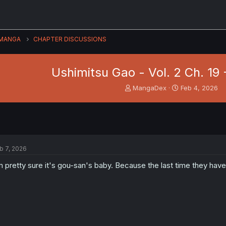
MANGA
CHAPTER DISCUSSIONS
Ushimitsu Gao - Vol. 2 Ch. 19 
T
S
MangaDex
Feb 4, 2026
h
t
r
a
e
r
a
t
d
d
s
a
b 7, 2026
t
t
a
e
m pretty sure it's gou-san's baby. Because the last time they hav
r
t
e
r