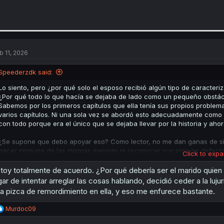
b 11, 2026
Speederzdk said:
Lo siento, pero ¿por qué solo el esposo recibió algún tipo de caracter
¿Por qué todo lo que hacía se dejaba de lado como un pequeño obstácu
Sabemos por los primeros capítulos que ella tenía sus propios probl
varios capítulos. Ni una sola vez se abordó esto adecuadamente como 
con todo porque era el único que se dejaba llevar por la historia y ahor
¿Se supone que debo apoyar eso? Como lector, no me dan ganas de si
hacer ninguna de las mismas mejoras ni reconocer sus propios defectos.
Click to expa
que el fantasma desapareciera, todavía se estaba desmoronando por el
manera quieres que lo pase por alto?
toy totalmente de acuerdo. ¿Por qué debería ser el marido quien
gar de intentar arreglar las cosas hablando, decidió ceder a la luj
¿Me estoy perdiendo algo? ¿Matices? ¿Qué? ¿Dónde? No hay ningún mat
a pizca de remordimiento en ella, y eso me enfurece bastante.
relación se salva. Eliminar por completo cualquier matiz que hubiera
por la que no iba bien. Hacer que todo de repente sea un problema solo 
R
Murdoc09
narrativa nos miente descaradamente.
e