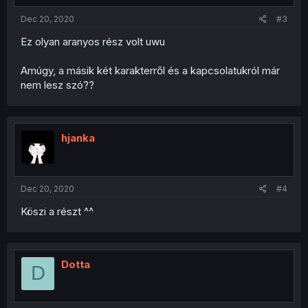
Dec 20, 2020
#3
Ez olyan aranyos rész volt uwu
Amúgy, a másik két karakterről és a kapcsolatukról már
nem lesz szó??
hjanka
Dec 20, 2020
#4
Köszi a részt ^^
Dotta
D