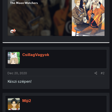
CsillagVagyok
Dec 20, 2020
#2
Köszi szépen!
Miji2