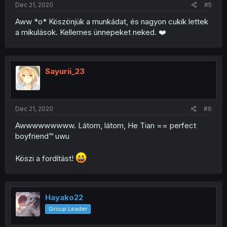
Dec 21, 2020
#5
Aww *o* Köszönjük a munkádat, és nagyon cukik lettek
a mikulások. Kellemes ünnepeket neked. ❤️
Sayurii_23
Dec 21, 2020
#6
Awwwwwwwww. Látom, látom, He Tian == perfect
boyfriend™ uwu
Köszi a fordítást!
Hayako22
Group Leader