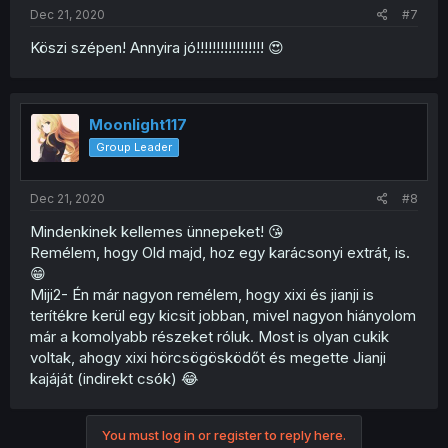
Dec 21, 2020
#7
Köszi szépen! Annyira jó!!!!!!!!!!!!!!!!! 😍
Moonlight117
Group Leader
Dec 21, 2020
#8
Mindenkinek kellemes ünnepeket! 😘
Remélem, hogy Old majd, hoz egy karácsonyi extrát, is.
😁
Miji2- Én már nagyon remélem, hogy xixi és jianji is
terítékre kerül egy kicsit jobban, mivel nagyon hiányolom
már a komolyabb részeket róluk. Most is olyan cukik
voltak, ahogy xixi hörcsögösködőt és megette Jianji
kajáját (indirekt csók) 😂
You must log in or register to reply here.