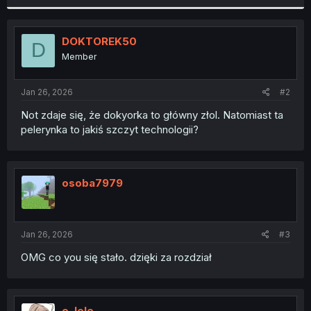
r
DOKTOREK50
D
Member
Jan 26, 2026
#2
Not zdaje się, że dokyorka to główny złol. Natomiast ta
pelerynka to jakiś szczyt technologii?
osoba7979
Jan 26, 2026
#3
OMG co you się stało. dzięki za rozdział
o_lele