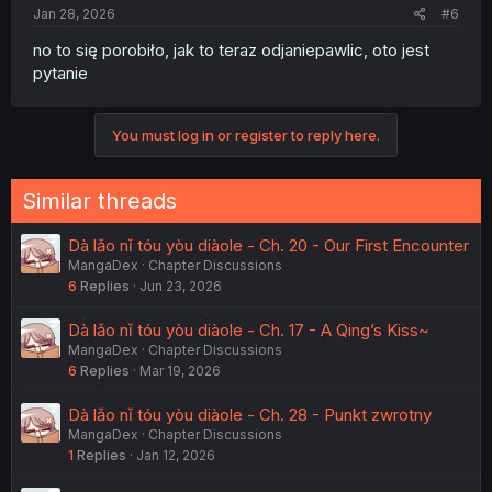
Jan 28, 2026
#6
no to się porobiło, jak to teraz odjaniepawlic, oto jest
pytanie
You must log in or register to reply here.
Similar threads
Dà lǎo nǐ tóu yòu diàole - Ch. 20 - Our First Encounter
MangaDex
Chapter Discussions
6
Replies
Jun 23, 2026
Dà lǎo nǐ tóu yòu diàole - Ch. 17 - A Qing’s Kiss~
MangaDex
Chapter Discussions
6
Replies
Mar 19, 2026
Dà lǎo nǐ tóu yòu diàole - Ch. 28 - Punkt zwrotny
MangaDex
Chapter Discussions
1
Replies
Jan 12, 2026