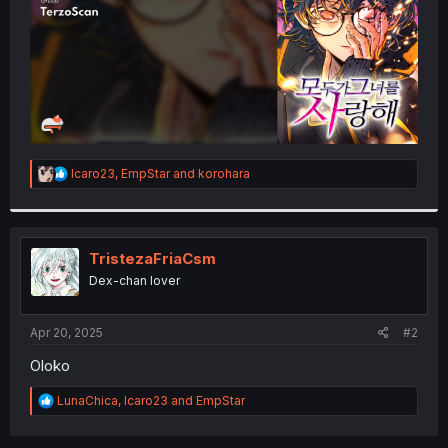
R
Icaro23
,
EmpStar
and
korohara
e
a
c
t
i
TristezaFriaCsm
o
Dex-chan lover
n
s
:
Apr 20, 2025
#2
Oloko
R
LunaChica
,
Icaro23
and
EmpStar
e
a
c