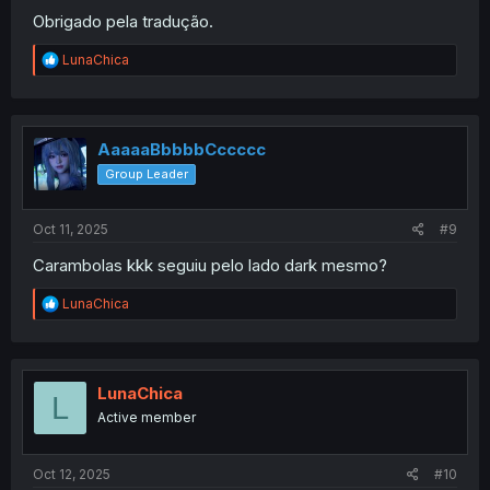
Obrigado pela tradução.
R
LunaChica
e
a
c
t
i
AaaaaBbbbbCccccc
o
Group Leader
n
s
:
Oct 11, 2025
#9
Carambolas kkk seguiu pelo lado dark mesmo?
R
LunaChica
e
a
c
t
i
LunaChica
L
o
Active member
n
s
:
Oct 12, 2025
#10