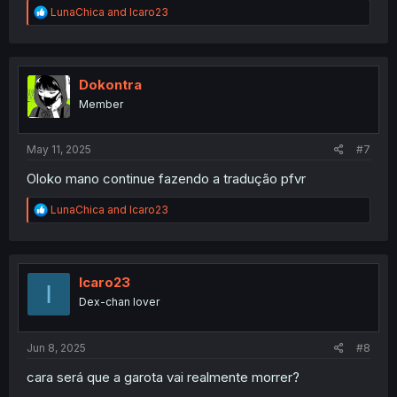
R
LunaChica
and
Icaro23
e
a
c
t
i
Dokontra
o
Member
n
s
:
May 11, 2025
#7
Oloko mano continue fazendo a tradução pfvr
R
LunaChica
and
Icaro23
e
a
c
t
i
Icaro23
I
o
Dex-chan lover
n
s
:
Jun 8, 2025
#8
cara será que a garota vai realmente morrer?