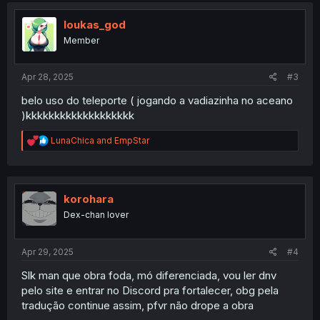
t
i
loukas_god
o
Member
n
s
:
Apr 28, 2025
#3
belo uso do teleporte ( jogando a vadiazinha no aceano
)kkkkkkkkkkkkkkkkkkk
R
LunaChica
and
EmpStar
e
a
c
t
i
korohara
o
Dex-chan lover
n
s
:
Apr 29, 2025
#4
Slk man que obra foda, mó diferenciada, vou ler dnv
pelo site e entrar no Discord pra fortalecer, obg pela
tradução continue assim, pfvr não drope a obra