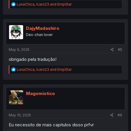
R
LunaChica
,
Icaro23
and
EmpStar
e
a
c
t
i
DajyMadashiro
o
Dex-chan lover
n
s
:
May 6, 2025
#5
obrigado pela tradução!
R
LunaChica
,
Icaro23
and
EmpStar
e
a
c
t
i
Magomistico
o
n
s
:
May 10, 2025
#6
Eu necessito de mais capitulos disso prfvr