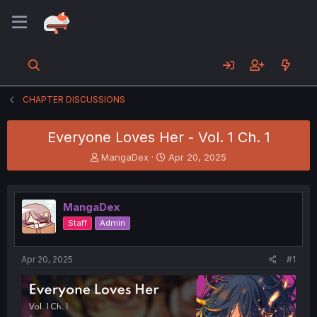
CHAPTER DISCUSSIONS
Everyone Loves Her - Vol. 1 Ch. 1
T
S
MangaDex
Apr 20, 2025
h
t
r
a
e
r
MangaDex
a
t
d
d
Staff
Admin
s
a
t
t
a
e
Apr 20, 2025
#1
r
t
e
r