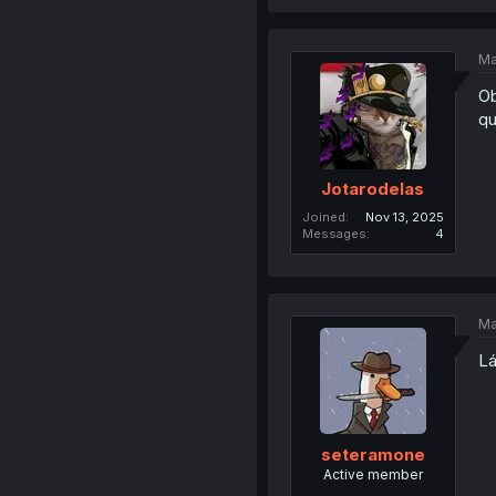
Ma
Ob
qu
Jotarodelas
Joined
Nov 13, 2025
Messages
4
Ma
Lá
seteramone
Active member