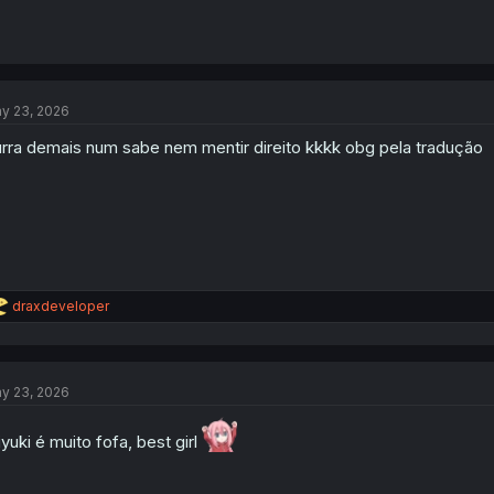
y 23, 2026
rra demais num sabe nem mentir direito kkkk obg pela tradução
R
draxdeveloper
e
a
c
t
y 23, 2026
i
o
n
yuki é muito fofa, best girl
s
: