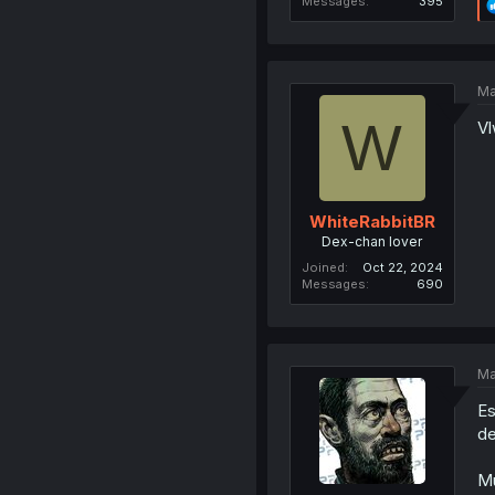
Messages
395
Ma
W
Vl
WhiteRabbitBR
Dex-chan lover
Joined
Oct 22, 2024
Messages
690
Ma
Es
de
Mu