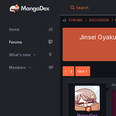
Search
FORUMS
DISCUSSION
Home
Jinsei Gyaku
Forums
What's new
Members
1
2
Next
Ma
MangaDex