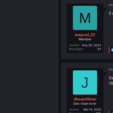
Ma
M
É 
maycol_22
Member
Joined
Aug 29, 2024
Messages
24
Ma
J
Es
Ob
JhoasOliver
Dex-chan lover
Joined
Mar 14, 2025