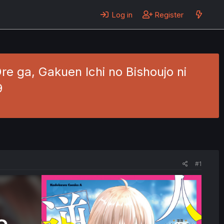
Log in
Register
re ga, Gakuen Ichi no Bishoujo ni
9
#1