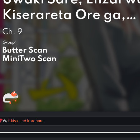
R
ikkiyx
and
korohara
e
a
c