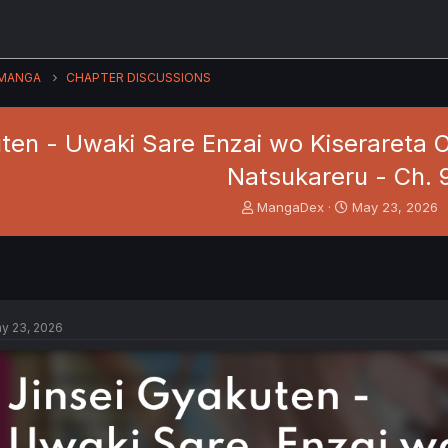
MANGA
CHAPTER DISCUSSIONS
ten - Uwaki Sare Enzai wo Kiserareta O
Natsukareru - Ch. 
T
S
MangaDex
May 23, 2026
h
t
r
a
e
r
a
t
d
d
s
a
y 23, 2026
t
t
a
e
r
t
e
r