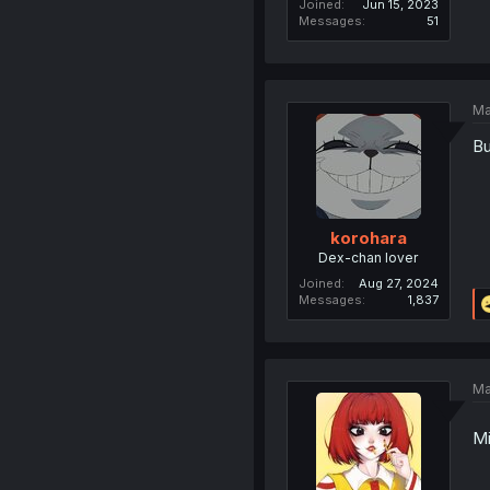
Joined
Jun 15, 2023
Messages
51
Ma
Bu
korohara
Dex-chan lover
Joined
Aug 27, 2024
Messages
1,837
Ma
Mi