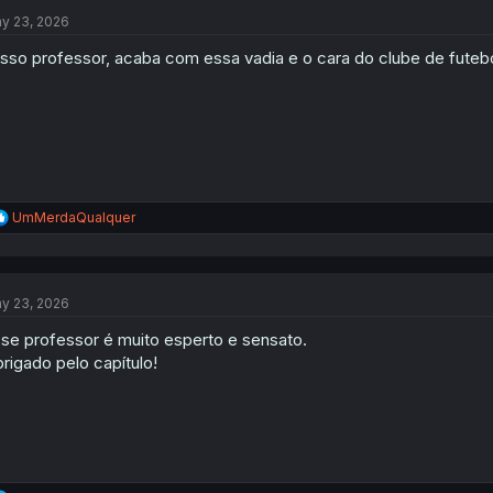
t
i
y 23, 2026
o
n
isso professor, acaba com essa vadia e o cara do clube de futebo
s
:
R
UmMerdaQualquer
e
a
c
t
y 23, 2026
i
o
se professor é muito esperto e sensato.
n
s
rigado pelo capítulo!
: