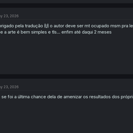
y 23, 2026
rigado pela tradução 🙌 o autor deve ser mt ocupado msm pra le
e a arte é bem simples e tls... enfim até daqui 2 meses
y 23, 2026
 se foi a última chance dela de amenizar os resultados dos própri