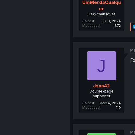
UmMerdaQualqu
er
Dex-chan lover
Joined
Jul 9, 2024
Messages
672
Ma
J
Fo
Jsan42
Double-page
supporter
Joined
Mar 14, 2024
Messages
110
Ma