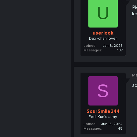
U
Pi
le
userlook
Dex-chan lover
Joined
Jan 8, 2023
Messages
137
Ma
S
a
SourSmile344
Fed-Kun's army
Joined
Jun 13, 2024
Messages
48