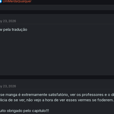
R
UmMerdaQualquer
e
a
c
t
y 23, 2026
i
o
w pela tradução
n
s
:
y 23, 2026
se manga é extremamente satisfatório, ver os professores e o 
licia de se ver, não vejo a hora de ver esses vermes se foderem..
ito obrigado pelo capitulo!!!