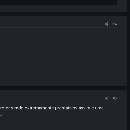
#4
#5
diretor sendo extremamente prestativos assim é uma
.