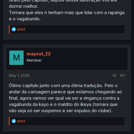
dormir melhor.
Tomara que eles n tenham mais que lidar com a rapariga
e o vagabundo.
R
eled
e
a
c
t
i
maycol_22
M
o
Member
n
s
:
May 1, 2026
#7
Ótimo capítulo junto com uma ótima tradução. Pelo o
andar da carruagem parece que estamos chegando ao
final, agora vamos ver qual vai ser a vingança contra a
vagabunda da kayo e o maldito do ikeya (tomara que
não seja só ser suspenso e ser expulso do clube).
R
eled
e
a