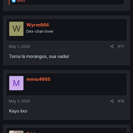
R
eled
e
a
c
t
i
Wyrm666
W
o
Dex-chan lover
n
s
:
May 2, 2026
#17
Toma lá morangos, sua vadia!
mmiu4665
M
May 2, 2026
#18
Kayo lixo