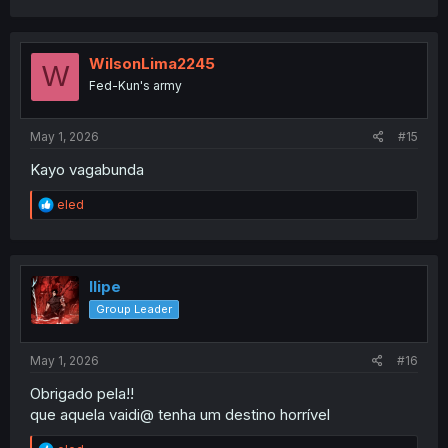
a
c
t
i
WilsonLima2245
W
o
Fed-Kun's army
n
s
:
May 1, 2026
#15
Kayo vagabunda
R
eled
e
a
c
t
i
llipe
o
Group Leader
n
s
:
May 1, 2026
#16
Obrigado pela!!
que aquela vaidi@ tenha um destino horrível