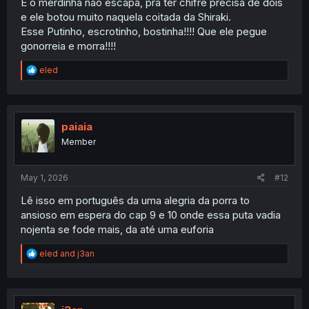
E o merdinha não escapa, pra ter chifre precisa de dois
e ele botou muito naquela coitada da Shiraki.
Esse Putinho, escrotinho, bostinha!!!! Que ele pegue
gonorreia e morra!!!!
R
eled
e
a
c
t
i
paiaia
o
Member
n
s
:
May 1, 2026
#12
Lê isso em português da uma alegria da porra to
ansioso em espera do cap 9 e 10 onde essa puta vadia
nojenta se fode mais, da até uma euforia
R
eled
and
j3an
e
a
c
t
i