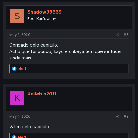
c
t
i
Shadow99669
S
o
Fed-Kun's army
n
s
:
May 1, 2026
#8
Obrigado pelo capítulo.
Acho que foi pouco, kayo e o ikeya tem que se fuder
ainda mais
R
eled
e
a
c
t
i
Kallebin2011
K
o
n
s
:
May 1, 2026
#9
Valeu pelo capítulo
R
eled