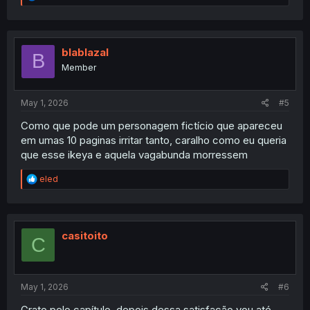
e
a
c
t
i
blablazal
B
o
Member
n
s
:
May 1, 2026
#5
Como que pode um personagem fictício que apareceu
em umas 10 paginas irritar tanto, caralho como eu queria
que esse ikeya e aquela vagabunda morressem
R
eled
e
a
c
t
i
casitoito
C
o
n
s
:
May 1, 2026
#6
Grato pelo capítulo, depois dessa satisfação vou até