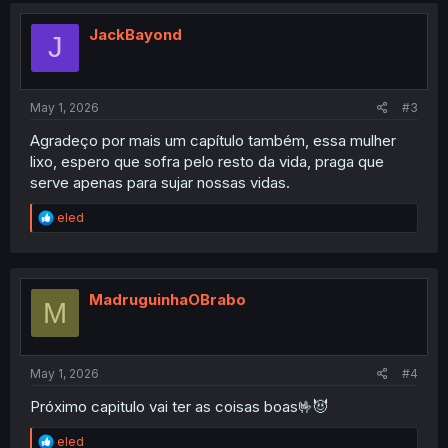
t
i
JackBayond
J
o
n
s
:
May 1, 2026
#3
Agradeço por mais um capítulo também, essa mulher
lixo, espero que sofra pelo resto da vida, praga que
serve apenas para sujar nossas vidas.
R
eled
e
a
c
t
i
MadruguinhaOBrabo
M
o
n
s
:
May 1, 2026
#4
Próximo capitulo vai ter as coisas boas🤟😈
R
eled