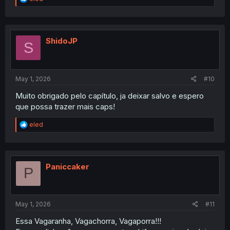
e
a
c
t
i
ShidoJP
S
o
n
s
:
May 1, 2026
#10
Muito obrigado pelo capítulo, ja deixar salvo e espero
que possa trazer mais caps!
R
eled
e
a
c
t
i
Paniccaker
P
o
n
s
:
May 1, 2026
#11
Essa Vagaranha, Vagachorra, Vagaporra!!!