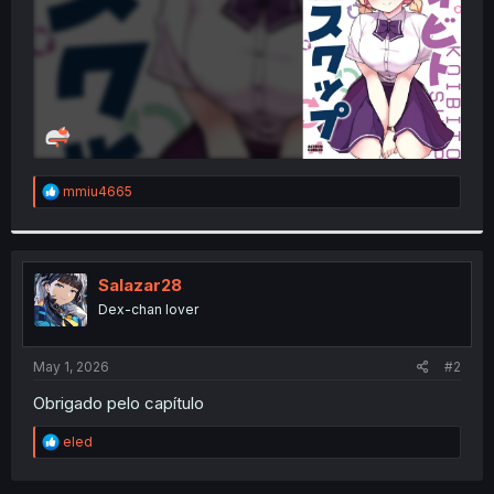
R
mmiu4665
e
a
c
t
i
Salazar28
o
Dex-chan lover
n
s
:
May 1, 2026
#2
Obrigado pelo capítulo
R
eled
e
a
c