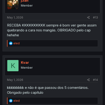
j3an
o
Member
n
s
:
May 1, 2026
#13
RECEBA KKKKKKKKKK sempre é bom ver gente assim
quebrando a cara nos mangás. OBRIGADO pelo cap
hehehe
R
eled
e
a
c
t
i
Kvar
K
o
Member
n
s
:
May 1, 2026
#14
kkkkkkkkk e não é que passou dos 5 comentários.
Obrigado pelo capítulo
R
eled
e