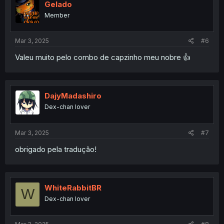
i
Gelado
o
Member
n
s
:
Mar 3, 2025
#6
Valeu muito pelo combo de capzinho meu nobre 👍
DajyMadashiro
Dex-chan lover
Mar 3, 2025
#7
obrigado pela tradução!
WhiteRabbitBR
W
Dex-chan lover