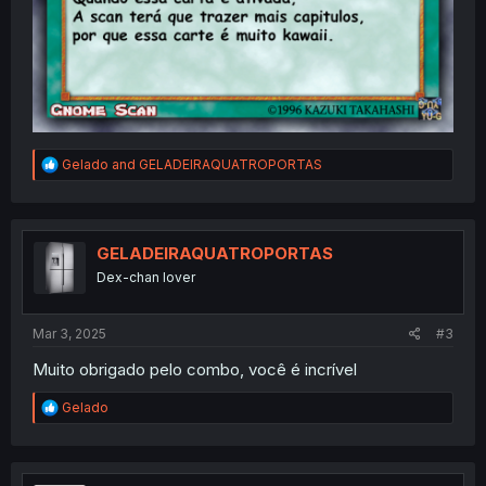
R
Gelado
and
GELADEIRAQUATROPORTAS
e
a
c
t
i
GELADEIRAQUATROPORTAS
o
Dex-chan lover
n
s
:
Mar 3, 2025
#3
Muito obrigado pelo combo, você é incrível
R
Gelado
e
a
c
t