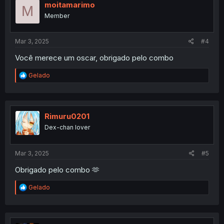
i
moitamarimo
M
o
Member
n
s
:
Mar 3, 2025
#4
Você merece um oscar, obrigado pelo combo
R
Gelado
e
a
c
t
i
Rimuru0201
o
Dex-chan lover
n
s
:
Mar 3, 2025
#5
Obrigado pelo combo 🫶
R
Gelado
e
a
c
t