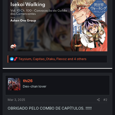
t
e
r
R
Teysium
,
Capitao_Otaku
,
Flexoz
and 4 others
e
a
c
t
i
thi26
o
Dex-chan lover
n
s
:
Mar 3, 2025
#2
OBRIGADO PELO COMBO DE CAPÍTULOS. !!!!!!