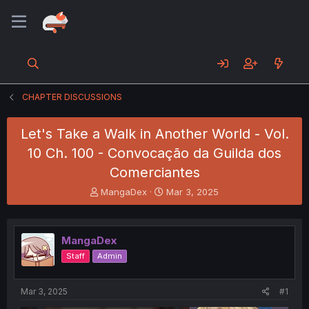
CHAPTER DISCUSSIONS
Let's Take a Walk in Another World - Vol.
10 Ch. 100 - Convocação da Guilda dos
Comerciantes
T
S
MangaDex
Mar 3, 2025
h
t
r
a
e
r
MangaDex
a
t
d
d
Staff
Admin
s
a
t
t
a
e
Mar 3, 2025
#1
r