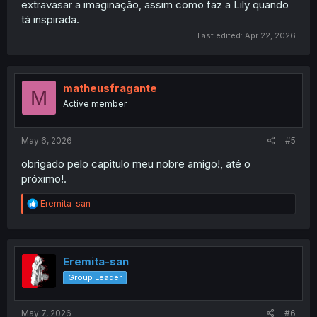
extravasar a imaginação, assim como faz a Lily quando
tá inspirada.
Last edited:
Apr 22, 2026
matheusfragante
M
Active member
May 6, 2026
#5
obrigado pelo capitulo meu nobre amigo!, até o
próximo!.
R
Eremita-san
e
a
c
t
i
Eremita-san
o
Group Leader
n
s
:
May 7, 2026
#6