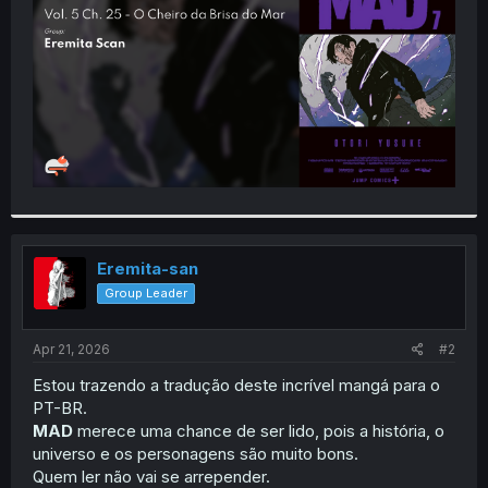
r
Eremita-san
Group Leader
Apr 21, 2026
#2
Estou trazendo a tradução deste incrível mangá para o
PT-BR.
MAD
merece uma chance de ser lido, pois a história, o
universo e os personagens são muito bons.
Quem ler não vai se arrepender.