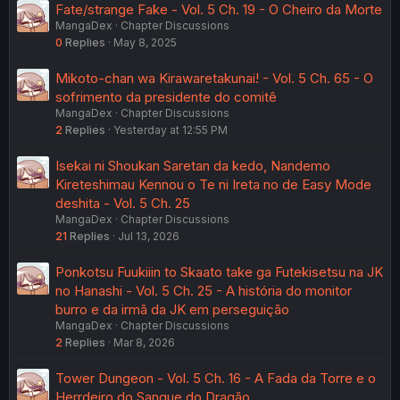
Fate/strange Fake - Vol. 5 Ch. 19 - O Cheiro da Morte
MangaDex
Chapter Discussions
0
Replies
May 8, 2025
Mikoto-chan wa Kirawaretakunai! - Vol. 5 Ch. 65 - O
sofrimento da presidente do comitê
MangaDex
Chapter Discussions
2
Replies
Yesterday at 12:55 PM
Isekai ni Shoukan Saretan da kedo, Nandemo
Kireteshimau Kennou o Te ni Ireta no de Easy Mode
deshita - Vol. 5 Ch. 25
MangaDex
Chapter Discussions
21
Replies
Jul 13, 2026
Ponkotsu Fuukiiin to Skaato take ga Futekisetsu na JK
no Hanashi - Vol. 5 Ch. 25 - A história do monitor
burro e da irmã da JK em perseguição
MangaDex
Chapter Discussions
2
Replies
Mar 8, 2026
Tower Dungeon - Vol. 5 Ch. 16 - A Fada da Torre e o
Herrdeiro do Sangue do Dragão