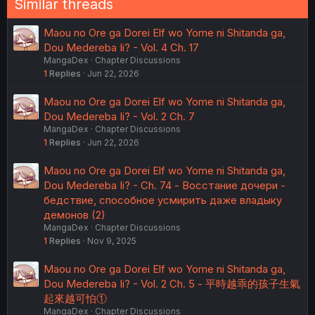
Similar threads
Maou no Ore ga Dorei Elf wo Yome ni Shitanda ga,
Dou Medereba Ii? - Vol. 4 Ch. 17
MangaDex
Chapter Discussions
1
Replies
Jun 22, 2026
Maou no Ore ga Dorei Elf wo Yome ni Shitanda ga,
Dou Medereba Ii? - Vol. 2 Ch. 7
MangaDex
Chapter Discussions
1
Replies
Jun 22, 2026
Maou no Ore ga Dorei Elf wo Yome ni Shitanda ga,
Dou Medereba Ii? - Ch. 74 - Восстание дочери -
бедствие, способное усмирить даже владыку
демонов (2)
MangaDex
Chapter Discussions
1
Replies
Nov 9, 2025
Maou no Ore ga Dorei Elf wo Yome ni Shitanda ga,
Dou Medereba Ii? - Vol. 2 Ch. 5 - 平時越乖的孩子生氣
起來越可怕①
MangaDex
Chapter Discussions