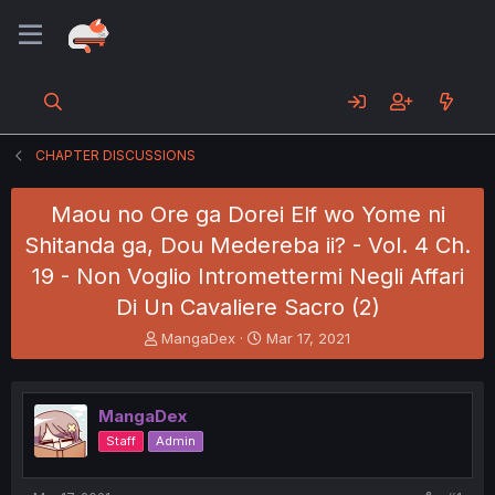
CHAPTER DISCUSSIONS
Maou no Ore ga Dorei Elf wo Yome ni
Shitanda ga, Dou Medereba ii? - Vol. 4 Ch.
19 - Non Voglio Intromettermi Negli Affari
Di Un Cavaliere Sacro (2)
T
S
MangaDex
Mar 17, 2021
h
t
r
a
e
r
MangaDex
a
t
d
d
Staff
Admin
s
a
t
t