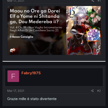
a
e
Mar 17, 2021
#1
r
t
e
r
Fabry1975
F
Mar 17, 2021
#2
Grazie mille è stato divertente