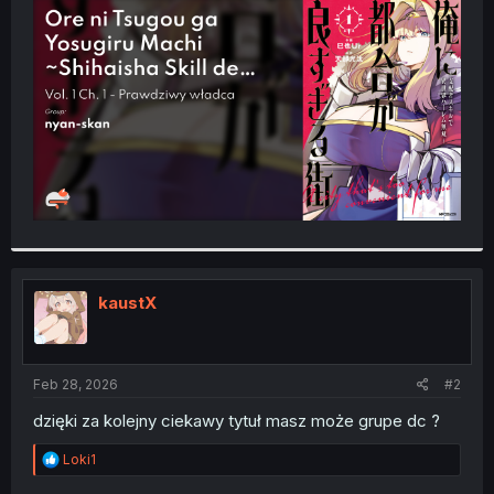
t
e
r
kaustX
Feb 28, 2026
#2
dzięki za kolejny ciekawy tytuł masz może grupe dc ?
R
Loki1
e
a