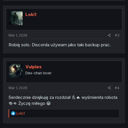
c
t
i
Loki1
o
n
s
:
Mar 1, 2026
#3
Robię solo. Discorda używam jako taki backup prac.
Vulples
Dex-chan lover
Mar 1, 2026
#4
Serdecznie dziękuję za rozdział 💪🔥 wyśmienita robota
🍻👊 Życzę miłego 😁
R
Loki1
e
a
c