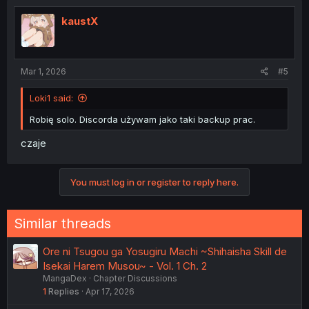
t
i
kaustX
o
n
s
:
Mar 1, 2026
#5
Loki1 said:
Robię solo. Discorda używam jako taki backup prac.
czaje
You must log in or register to reply here.
Similar threads
Ore ni Tsugou ga Yosugiru Machi ~Shihaisha Skill de
Isekai Harem Musou~ - Vol. 1 Ch. 2
MangaDex
Chapter Discussions
1
Replies
Apr 17, 2026