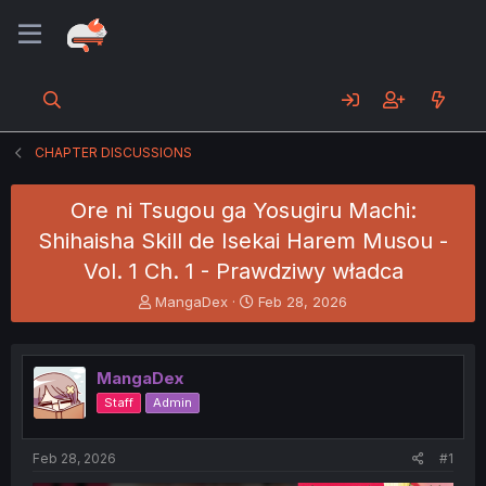
CHAPTER DISCUSSIONS
Ore ni Tsugou ga Yosugiru Machi:
Shihaisha Skill de Isekai Harem Musou -
Vol. 1 Ch. 1 - Prawdziwy władca
T
S
MangaDex
Feb 28, 2026
h
t
r
a
e
r
MangaDex
a
t
d
d
Staff
Admin
s
a
t
t
a
e
Feb 28, 2026
#1
r