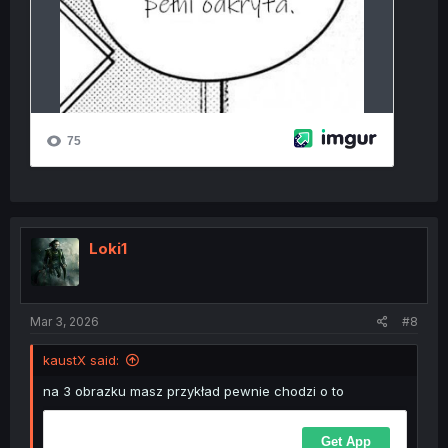
Loki1
Mar 3, 2026
#8
kaustX said:
na 3 obrazku masz przykład pewnie chodzi o to