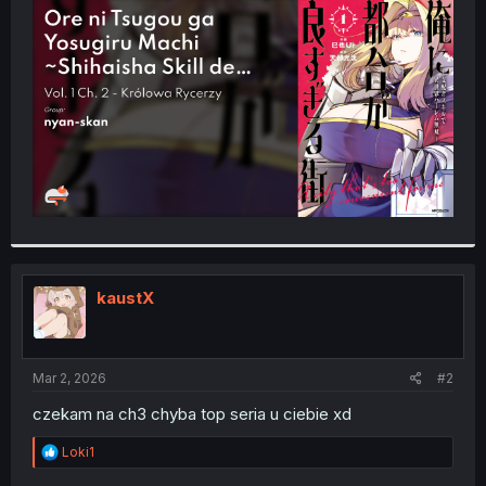
t
e
r
kaustX
Mar 2, 2026
#2
czekam na ch3 chyba top seria u ciebie xd
R
Loki1
e
a