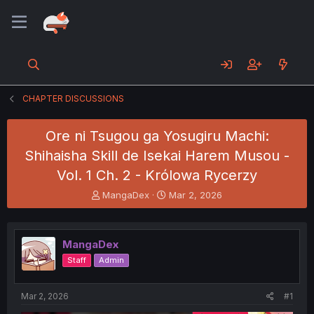
CHAPTER DISCUSSIONS
Ore ni Tsugou ga Yosugiru Machi:
Shihaisha Skill de Isekai Harem Musou -
Vol. 1 Ch. 2 - Królowa Rycerzy
T
S
MangaDex
Mar 2, 2026
h
t
r
a
e
r
MangaDex
a
t
d
d
Staff
Admin
s
a
t
t
a
e
Mar 2, 2026
#1
r