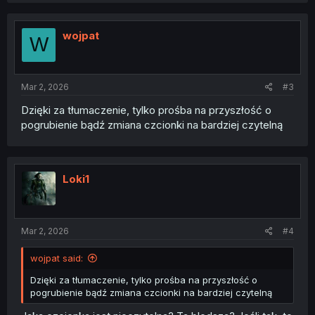
c
t
i
wojpat
W
o
n
s
:
Mar 2, 2026
#3
Dzięki za tłumaczenie, tylko prośba na przyszłość o
pogrubienie bądź zmiana czcionki na bardziej czytelną
Loki1
Mar 2, 2026
#4
wojpat said:
Dzięki za tłumaczenie, tylko prośba na przyszłość o
pogrubienie bądź zmiana czcionki na bardziej czytelną