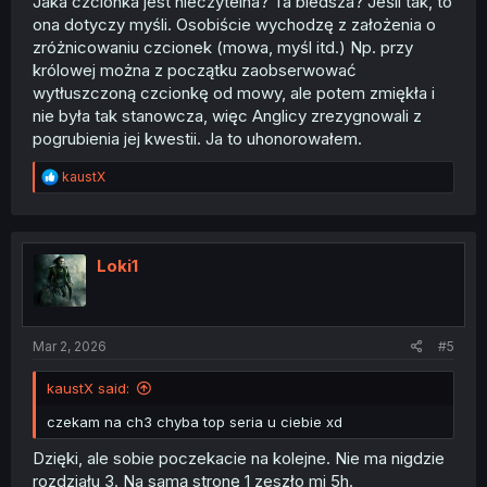
Jaka czcionka jest nieczytelna? Ta bledsza? Jeśli tak, to
ona dotyczy myśli. Osobiście wychodzę z założenia o
zróżnicowaniu czcionek (mowa, myśl itd.) Np. przy
królowej można z początku zaobserwować
wytłuszczoną czcionkę od mowy, ale potem zmiękła i
nie była tak stanowcza, więc Anglicy zrezygnowali z
pogrubienia jej kwestii. Ja to uhonorowałem.
R
kaustX
e
a
c
t
i
Loki1
o
n
s
:
Mar 2, 2026
#5
kaustX said:
czekam na ch3 chyba top seria u ciebie xd
Dzięki, ale sobie poczekacie na kolejne. Nie ma nigdzie
rozdziału 3. Na samą stronę 1 zeszło mi 5h.