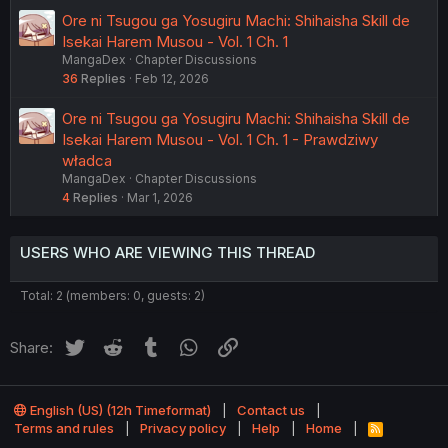
Ore ni Tsugou ga Yosugiru Machi: Shihaisha Skill de
Isekai Harem Musou - Vol. 1 Ch. 1
MangaDex
Chapter Discussions
36
Replies
Feb 12, 2026
Ore ni Tsugou ga Yosugiru Machi: Shihaisha Skill de
Isekai Harem Musou - Vol. 1 Ch. 1 - Prawdziwy
władca
MangaDex
Chapter Discussions
4
Replies
Mar 1, 2026
USERS WHO ARE VIEWING THIS THREAD
Total: 2 (members: 0, guests: 2)
Twitter
Reddit
Tumblr
WhatsApp
Link
Share:
English (US) (12h Timeformat)
Contact us
Terms and rules
Privacy policy
Help
Home
R
S