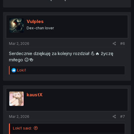
Vulples
Dex-chan lover
Mar 2, 2026
#6
Serdecznie dziękuję za kolejny rozdział 💪🔥 życzę
miłego 😉🍻
R
Loki1
e
a
c
t
i
kaustX
o
n
s
:
Mar 2, 2026
#7
Loki1 said: