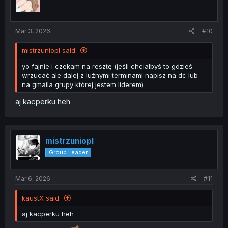
Mar 3, 2026
#10
mistrzuniopl said:
yo fajnie i czekam na resztę (jeśli chciałbyś to gdzieś
wrzucać ale dalej z luźnymi terminami napisz na dc lub
na gmaila grupy której jestem liderem)
aj kacperku heh
mistrzuniopl
Group Leader
Mar 6, 2026
#11
kaustX said:
aj kacperku heh