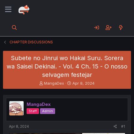
CHAPTER DISCUSSIONS
Subete no Jinrui wo Hakai Suru. Sorera
wa Saisei Dekinai. - Vol. 4 Ch. 15 - O nosso
selvagem festejar
T
S
MangaDex
Apr 8, 2024
h
t
r
a
e
r
MangaDex
a
t
d
d
Staff
Admin
s
a
t
t
a
e
Apr 8, 2024
#1
r