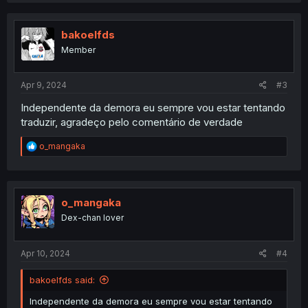
c
t
i
bakoelfds
o
Member
n
s
:
Apr 9, 2024
#3
Independente da demora eu sempre vou estar tentando
traduzir, agradeço pelo comentário de verdade
R
o_mangaka
e
a
c
t
i
o_mangaka
o
Dex-chan lover
n
s
:
Apr 10, 2024
#4
bakoelfds said:
Independente da demora eu sempre vou estar tentando