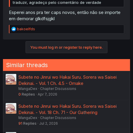
traduzir, agradeço pelo comentário de verdade
Esperei anos pra ter caps novos, então não se importe
em demorar glkdfsjgkl
R
bakoelfds
e
a
c
You must log in or register to reply here.
t
i
o
n
Similar threads
s
:
Subete no Jinrui wo Hakai Suru. Sorera wa Saisei
Dekinai. - Vol. 1 Ch. 4.5 - Omake
MangaDex
Chapter Discussions
0
Replies
Apr 7, 2026
Subete no Jinrui wo Hakai Suru. Sorera wa Saisei
Dekinai. - Vol. 18 Ch. 71 - Our Gathering
MangaDex
Chapter Discussions
91
Replies
Jul 2, 2026