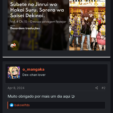
t
e
r
o_mangaka
Dex-chan lover
Apr 8, 2024
#2
Muito obrigado por mais um dia aqui 🤝
R
bakoelfds
e
a