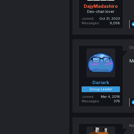
DajyMadashiro
Dex-chan lover
Joined
Oct 21, 2023
Messages
6,058
Oc
Mu
Dariark
Group Leader
Joined
Mar 4, 2018
Messages
376
No