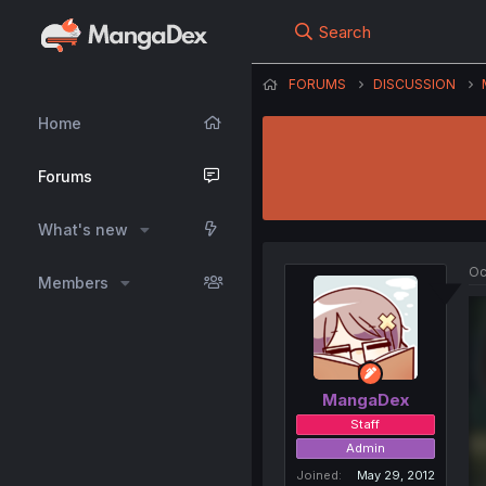
Search
FORUMS
DISCUSSION
Home
Forums
What's new
Oc
Members
MangaDex
Staff
Admin
Joined
May 29, 2012