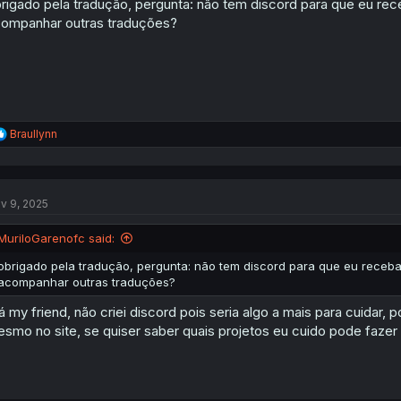
rigado pela tradução, pergunta: não tem discord para que eu rece
n
s
ompanhar outras traduções?
:
R
Braullynn
e
a
c
t
v 9, 2025
i
o
n
MuriloGarenofc said:
s
:
obrigado pela tradução, pergunta: não tem discord para que eu receba 
acompanhar outras traduções?
á my friend, não criei discord pois seria algo a mais para cuidar
smo no site, se quiser saber quais projetos eu cuido pode fazer