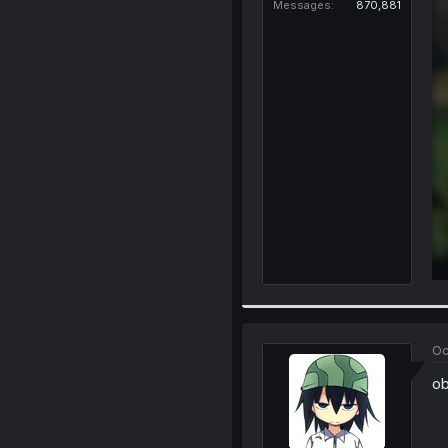
Messages
870,881
Oc
ob