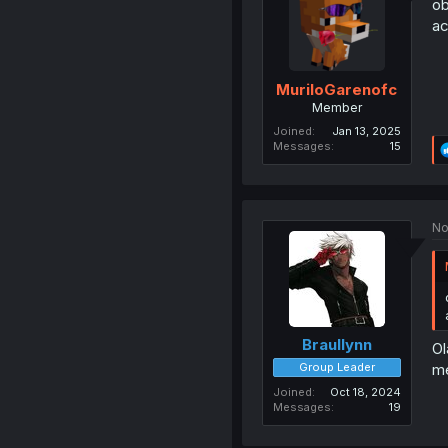
ob
ac
MuriloGarenofc
Member
Joined
Jan 13, 2025
Messages
15
No
Braullynn
Ol
Group Leader
me
Joined
Oct 18, 2024
Messages
19