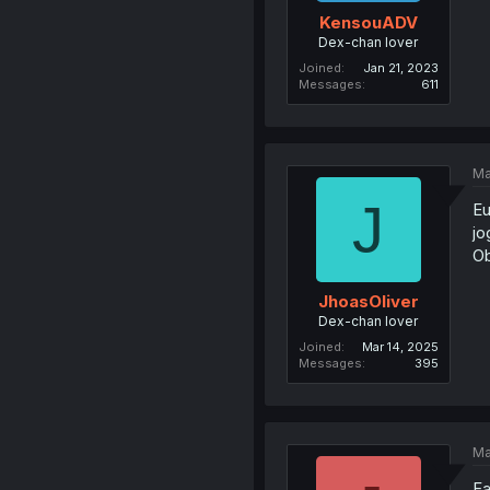
KensouADV
Dex-chan lover
Joined
Jan 21, 2023
Messages
611
Ma
J
Eu
jo
Ob
JhoasOliver
Dex-chan lover
Joined
Mar 14, 2025
Messages
395
Ma
Fa