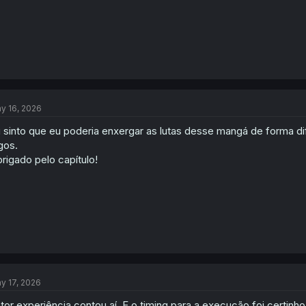
y 16, 2026
 sinto que eu poderia enxergar as lutas desse mangá de forma d
gos.
rigado pelo capítulo!
y 17, 2026
tor experiência contou aí. E o timing para a execução foi certinh