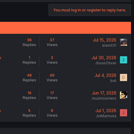
You must log in or register to reply here.
Jul 15, 2026
36
37
Replies
Views
aramil31
o
Jul 30, 2026
1
2
J
Replies
Views
JhoasOliver
Jul 4, 2026
48
49
B
Replies
Views
bot
Jun 17, 2026
16
17
Replies
Views
mushroomers
o
Jul 1, 2026
5
6
J
Replies
Views
JinMarmota