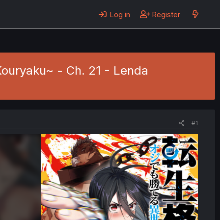
Log in
Register
Kouryaku~ - Ch. 21 - Lenda
#1