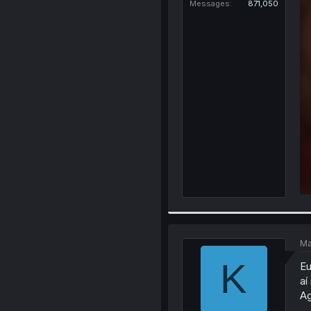
Messages
871,050
Ma
K
Eu
aí
Ag