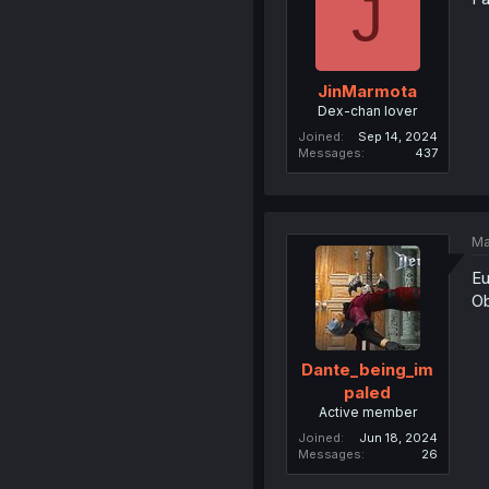
J
JinMarmota
Dex-chan lover
Joined
Sep 14, 2024
Messages
437
Ma
Eu
Ob
Dante_being_im
paled
Active member
Joined
Jun 18, 2024
Messages
26