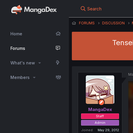
Search
FORUMS
DISCUSSION
Home
Tense
Forums
What's new
Ma
Members
MangaDex
Staff
Admin
Joined
May 29, 2012