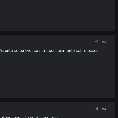
#3
iferente se eu tivesse mais conhecimento sobre esses
#4
o. Agora vem aí o verdadeiro boss