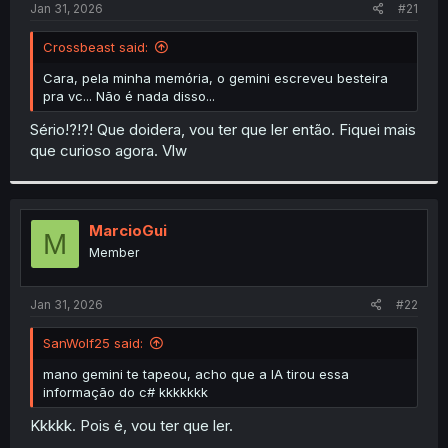
a
e
Jan 31, 2026
#21
r
t
Crossbeast said:
e
r
Cara, pela minha memória, o gemini escreveu besteira
pra vc... Não é nada disso...
Sério!?!?! Que doidera, vou ter que ler então. Fiquei mais
que curioso agora. Vlw
MarcioGui
M
Member
Jan 31, 2026
#22
SanWolf25 said:
mano gemini te tapeou, acho que a IA tirou essa
informação do c# kkkkkkk
Kkkkk. Pois é, vou ter que ler.