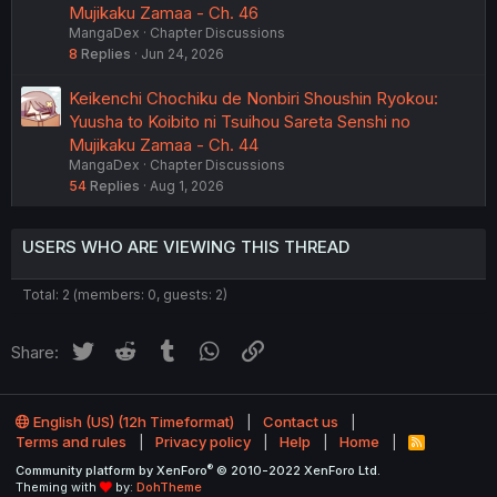
Mujikaku Zamaa - Ch. 46
MangaDex
Chapter Discussions
8
Replies
Jun 24, 2026
Keikenchi Chochiku de Nonbiri Shoushin Ryokou:
Yuusha to Koibito ni Tsuihou Sareta Senshi no
Mujikaku Zamaa - Ch. 44
MangaDex
Chapter Discussions
54
Replies
Aug 1, 2026
USERS WHO ARE VIEWING THIS THREAD
Total: 2 (members: 0, guests: 2)
Twitter
Reddit
Tumblr
WhatsApp
Link
Share:
English (US) (12h Timeformat)
Contact us
Terms and rules
Privacy policy
Help
Home
R
S
®
Community platform by XenForo
© 2010-2022 XenForo Ltd.
S
Theming with
by:
DohTheme