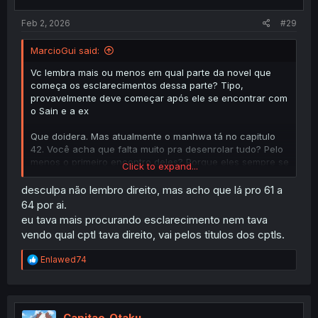
Feb 2, 2026
#29
MarcioGui said:
Vc lembra mais ou menos em qual parte da novel que
começa os esclarecimentos dessa parte? Tipo,
provavelmente deve começar após ele se encontrar com
o Sain e a ex
Que doidera. Mas atualmente o manhwa tá no capitulo
42. Você acha que falta muito pra desenrolar tudo? Pelo
menos o primeiro encontro deles? Porque eles sempre se
Click to expand...
desencontram e o Toru sempre acaba entrando em outra
aventura que afasta mais ainda eles.
desculpa não lembro direito, mas acho que lá pro 61 a
64 por ai.
eu tava mais procurando esclarecimento nem tava
vendo qual cptl tava direito, vai pelos titulos dos cptls.
R
Enlawed74
e
a
c
t
i
Capitao_Otaku