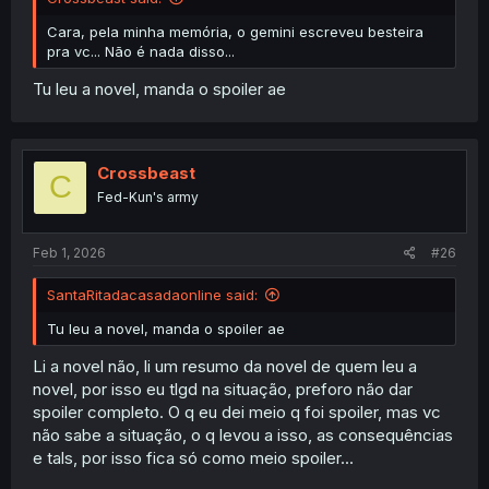
Cara, pela minha memória, o gemini escreveu besteira
pra vc... Não é nada disso...
Tu leu a novel, manda o spoiler ae
Crossbeast
C
Fed-Kun's army
Feb 1, 2026
#26
SantaRitadacasadaonline said:
Tu leu a novel, manda o spoiler ae
Li a novel não, li um resumo da novel de quem leu a
novel, por isso eu tlgd na situação, preforo não dar
spoiler completo. O q eu dei meio q foi spoiler, mas vc
não sabe a situação, o q levou a isso, as consequências
e tals, por isso fica só como meio spoiler...