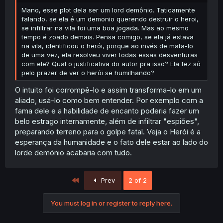
Mano, esse plot dela ser um lord demônio. Taticamente
falando, se ela é um demonio querendo destruir o heroi,
se infiltrar na vila foi uma boa jogada. Mas ao mesmo
tempo é zoado demais. Pensa comigo, se ela já estava
na vila, identificou o herói, porque ao invés de mata-lo
de uma vez, ela resolveu viver todas essas desventuras
com ele? Qual o justificativa do autor pra isso? Ela fez só
pelo prazer de ver o herói se humilhando?
O intuito foi corrompê-lo e assim transforma-lo em um
aliado, usá-lo como bem entender. Por exemplo com a
fama dele e a habilidade de encanto poderia fazer um
belo estrago internamente, além de infiltrar "espiões",
preparando terreno para o golpe fatal. Veja o Herói é a
esperança da humanidade e o fato dele estar ao lado do
lorde demónio acabaria com tudo.
First
Prev
2 of 2
You must log in or register to reply here.