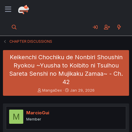
CHAPTER DISCUSSIONS
Keikenchi Chochiku de Nonbiri Shoushin
Ryokou ~Yuusha to Koibito ni Tsuihou
Sareta Senshi no Mujikaku Zamaa~ - Ch.
42
T
S
MangaDex
Jan 29, 2026
h
t
r
a
e
r
a
t
MarcioGui
M
d
d
Member
s
a
t
t