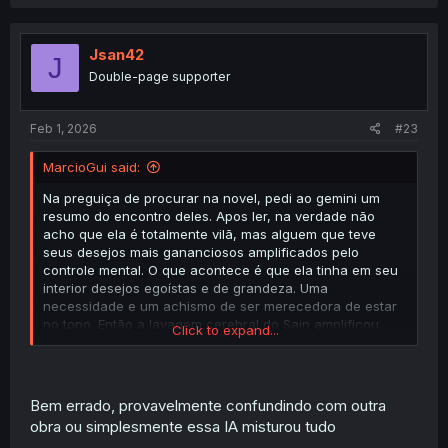
Jsan42
J
Double-page supporter
Feb 1, 2026
#23
MarcioGui said:
Na preguiça de procurar na novel, pedi ao gemini um
resumo do encontro deles. Apos ler, na verdade não
acho que ela é totalmente vilã, mas alguem que teve
seus desejos mais gananciosos amplificados pelo
controle mental. O que acontece é que ela tinha em seu
interior desejos egoístas e de grandeza. Uma
necessidade e um achismo de ser merecedora de estar
no topo. Então a lavagem cerebral do Sain amplificou
Click to expand...
esse sentimento de querer ser grandiosa e reconhecida.
Então juntando o controle mental com seus desejos
ocultos, no subconsciente dela, ficar com o "herói" que
salvaria o mundo era mais vantajoso para os seus
Bem errado, provavelmente confundindo com outra
sonhos de grandeza. Então ela nao era vilã, mas tambem
obra ou simplesmente essa IA misturou tudo
nao era uma santa. O que quero dizer é, mesmo que ela