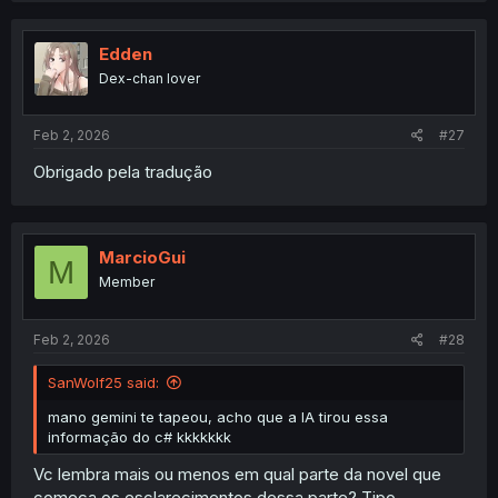
Edden
Dex-chan lover
Feb 2, 2026
#27
Obrigado pela tradução
MarcioGui
M
Member
Feb 2, 2026
#28
SanWolf25 said:
mano gemini te tapeou, acho que a IA tirou essa
informação do c# kkkkkkk
Vc lembra mais ou menos em qual parte da novel que
começa os esclarecimentos dessa parte? Tipo,