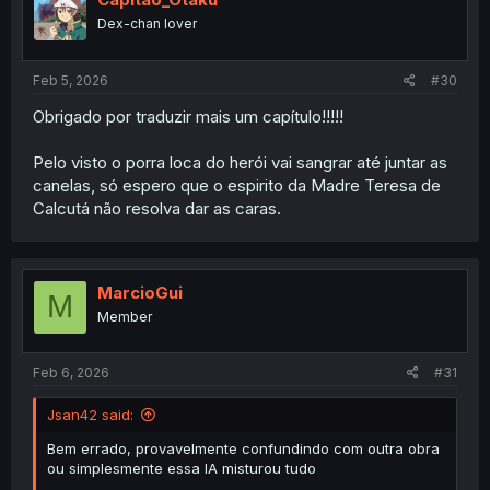
o
Dex-chan lover
n
s
:
Feb 5, 2026
#30
Obrigado por traduzir mais um capítulo!!!!!
Pelo visto o porra loca do herói vai sangrar até juntar as
canelas, só espero que o espirito da Madre Teresa de
Calcutá não resolva dar as caras.
MarcioGui
M
Member
Feb 6, 2026
#31
Jsan42 said:
Bem errado, provavelmente confundindo com outra obra
ou simplesmente essa IA misturou tudo