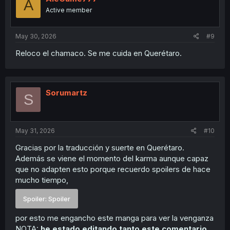
A
Active member
May 30, 2026
#9
Reloco el chamaco. Se me cuida en Querétaro.
Sorumartz
S
May 31, 2026
#10
Gracias por la traducción y suerte en Querétaro.
Además se viene el momento del karma aunque capaz
que no adapten esto porque recuerdo spoilers de hace
mucho tiempo,
Spoiler:
Spoiler
por esto me engancho este manga para ver la venganza
NOTA:
he estado editando tanto este comentario