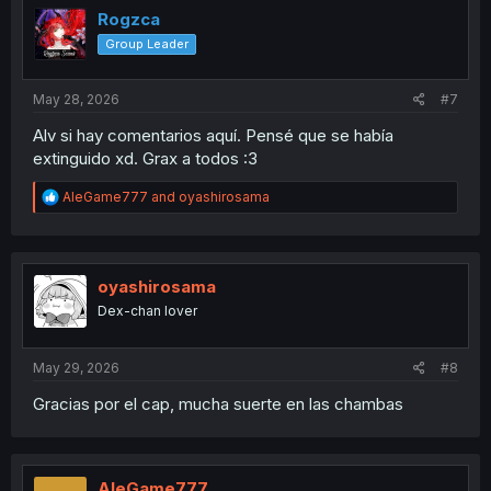
Rogzca
Group Leader
May 28, 2026
#7
Alv si hay comentarios aquí. Pensé que se había
extinguido xd. Grax a todos :3
R
AleGame777
and
oyashirosama
e
a
c
t
i
oyashirosama
o
Dex-chan lover
n
s
:
May 29, 2026
#8
Gracias por el cap, mucha suerte en las chambas
AleGame777