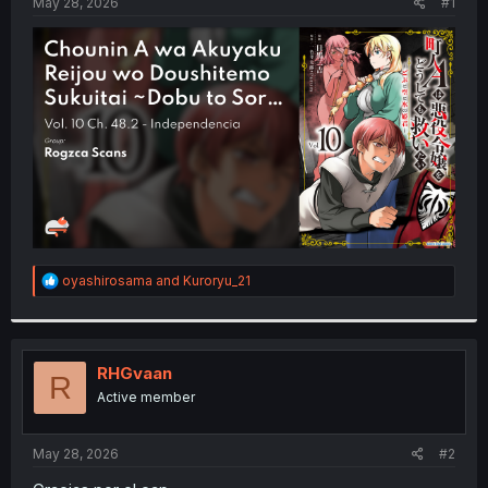
a
e
May 28, 2026
#1
r
t
e
r
R
oyashirosama
and
Kuroryu_21
e
a
c
t
i
RHGvaan
R
o
Active member
n
s
:
May 28, 2026
#2