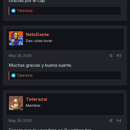
Gracias por el cap
R
Taterazai
e
a
c
t
i
NeloDante
o
Dex-chan lover
n
s
:
May 28, 2026
#3
Muchas gracias y buena suerte.
R
Taterazai
e
a
c
t
i
Taterazai
o
Member
n
s
:
May 28, 2026
#4