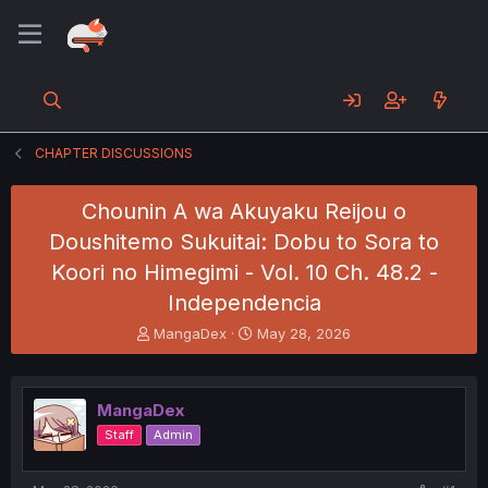
CHAPTER DISCUSSIONS
Chounin A wa Akuyaku Reijou o
Doushitemo Sukuitai: Dobu to Sora to
Koori no Himegimi - Vol. 10 Ch. 48.2 -
Independencia
T
S
MangaDex
May 28, 2026
h
t
r
a
e
r
MangaDex
a
t
d
d
Staff
Admin
s
a
t
t